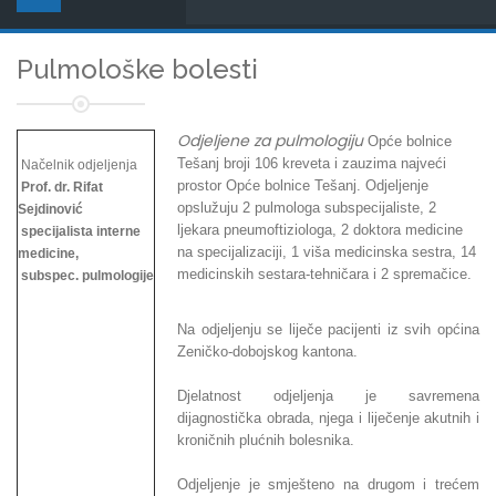
Pulmološke bolesti
Odjeljene za pulmologiju
Opće bolnice
Tešanj broji 106 kreveta i zauzima najveći
Načelnik odjeljenja
prostor Opće bolnice Tešanj. Odjeljenje
Prof. dr. Rifat
opslužuju 2 pulmologa subspecijaliste, 2
Sejdinović
ljekara pneumoftiziologa, 2 doktora medicine
specijalista interne
na specijalizaciji, 1 viša medicinska sestra, 14
medicine,
medicinskih sestara-tehničara i 2 spremačice.
subspec. pulmologije
Na odjeljenju se liječe pacijenti iz svih općina
Zeničko-dobojskog kantona.
Djelatnost odjeljenja je savremena
dijagnostička obrada, njega i liječenje akutnih i
kroničnih plućnih bolesnika.
Odjeljenje je smješteno na drugom i trećem