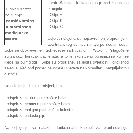
spratu Bolnice i funkcionalno je podijeljeno na
Glavna sestra
tri odjela:
odjeljenja
- Odjel A
Ramić Samira
- Odjel B i
diplomirana
- Odjel C.
medicinska
sestra
Odjel A i Odjel C su najsavremenije opremljeni,
apartmanskog su tipa i imaju po sedam soba.
Sobe su dvokrevetne i trokrevetne sa kupatilom i WC-om. Prilagođene
su za duži boravak pacijenata, a to je svojstveno bolesnicima koji se
lijeće na pulmologiji. Sobe su prostrane, sa dosta svjetlosti i okolišnog
zelenila. Već prvi pogled na odjele uvjerava na komoditet i bezprijekornu
čistoću.
Na odjeljenju djeluju i odsjeci, i to:
- odsjek za akutne pulmološke bolesti,
- odsjek za hronične pulmološke bolesti,
- odsjek za maligne pulmološke bolesti i
- odsjek za endoskopiju.
Na odjeljenju se nalazi i funkcionalni kabinet za bronhoskopiju,