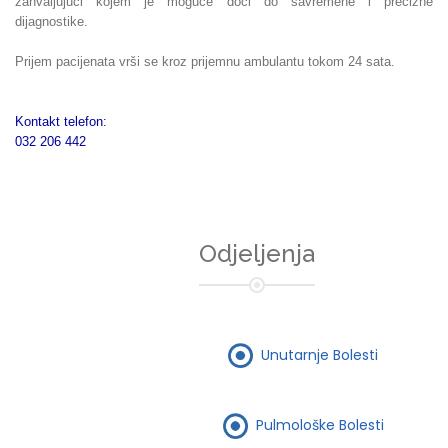
zahvaljujući kojem je moguće doći do savremene i precizne
dijagnostike.
Prijem pacijenata vrši se kroz prijemnu ambulantu tokom 24 sata.
Kontakt telefon:
032 206 442
Odjeljenja
Unutarnje Bolesti
Pulmološke Bolesti