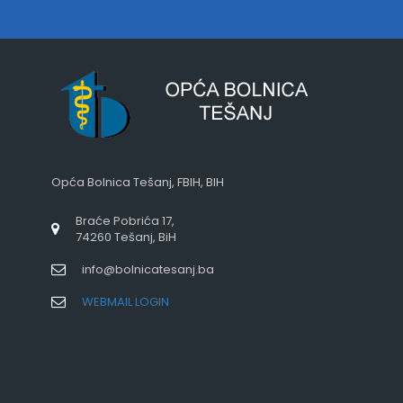
Opća Bolnica Tešanj, FBIH, BIH
Braće Pobrića 17,
74260 Tešanj, BiH
info@bolnicatesanj.ba
WEBMAIL LOGIN