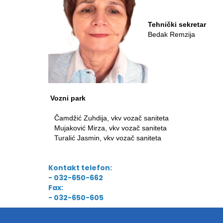
Tehnički sekretar
Bedak Remzija
Vozni park
Čamdžić Zuhdija, vkv vozač saniteta
Mujaković Mirza, vkv vozač saniteta
Turalić Jasmin, vkv vozač saniteta
Kontakt telefon:
- 032-650-662
Fax:
- 032-650-605