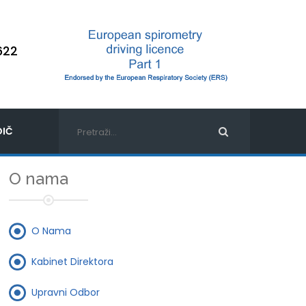
622
IČ
O nama
O Nama
Kabinet Direktora
Upravni Odbor