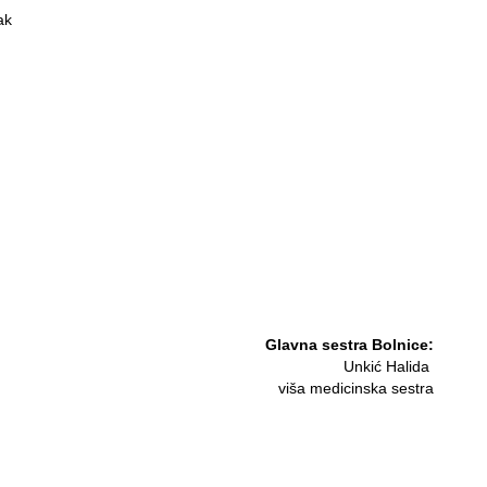
ak
Glavna sestra Bolnice:
Unkić Halida
viša medicinska sestra