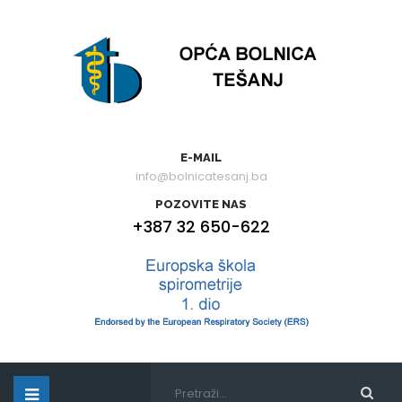
E-MAIL
info@bolnicatesanj.ba
POZOVITE NAS
+387 32 650-622