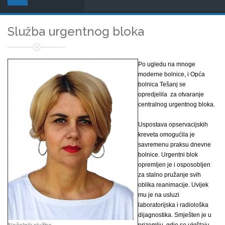
Služba urgentnog bloka
Po ugledu na mnoge
moderne bolnice, i Opća
bolnica Tešanj se
opredjelila za otvaranje
centralnog urgentnog bloka.
Uspostava opservacijskih
kreveta omogućila je
savremenu praksu dnevne
bolnice. Urgentni blok
opremljen je i osposobljen
za stalno pružanje svih
oblika reanimacije. Uvijek
mu je na usluzi
laboratorijska i radiološka
dijagnostika. Smješten je u