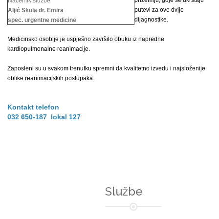
prizemlju, gdje se ukrštaju
Načelnik službe
putevi za ove dvije
Aljić Skula dr. Emira
dijagnostike.
spec. urgentne medicine
Medicinsko osoblje je uspješno završilo obuku iz napredne
kardiopulmonalne reanimacije.
Zaposleni su u svakom trenutku spremni da kvalitetno izvedu i najsloženije
oblike reanimacijskih postupaka.
Kontakt telefon
032 650-187 lokal 127
Službe