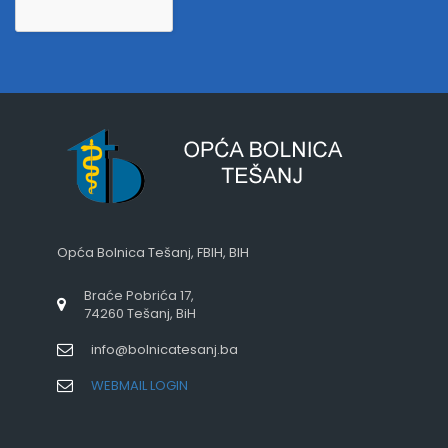
Opća Bolnica Tešanj, FBIH, BIH
Braće Pobrića 17,
74260 Tešanj, BiH
info@bolnicatesanj.ba
WEBMAIL LOGIN