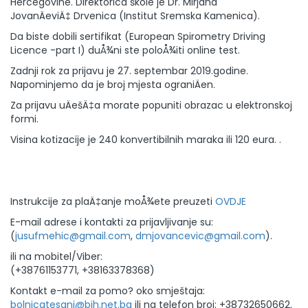
Hercegovine. Direktorica škole je Dr. Mirjana
JovanÄeviÄ‡ Drvenica (Institut Sremska Kamenica).
Da biste dobili sertifikat (European Spirometry Driving
Licence -part I) duÅ¾ni ste poloÅ¾iti online test.
Zadnji rok za prijavu je 27. septembar 2019.godine.
Napominjemo da je broj mjesta ograniÄen.
Za prijavu uÄešÄ‡a morate popuniti obrazac u elektronskoj
formi.
Visina kotizacije je 240 konvertibilnih maraka ili 120 eura. .
Instrukcije za plaÄ‡anje moÅ¾ete preuzeti
OVDJE
E-mail adrese i kontakti za prijavljivanje su:
(
jusufmehic@gmail.com
,
dmjovancevic@gmail.com
).
ili na mobitel/Viber:
(+38761153771, +38163378368)
Kontakt e-mail za pomo? oko smještaja:
bolnicatesanj@bih.net.ba
ili na telefon broj: +38732650662.