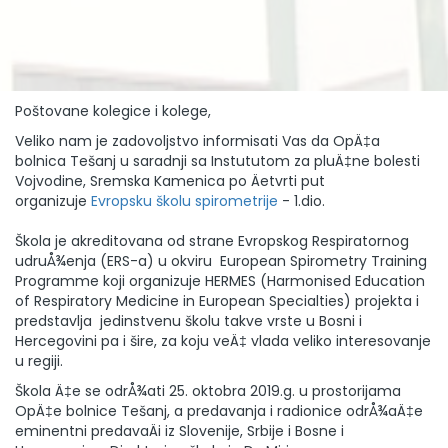
Poštovane kolegice i kolege,
Veliko nam je zadovoljstvo informisati Vas da OpÄ‡a
bolnica Tešanj u saradnji sa Instututom za pluÄ‡ne bolesti
Vojvodine, Sremska Kamenica po Äetvrti put
organizuje
Evropsku školu spirometrije
- 1.dio.
Škola je akreditovana od strane Evropskog Respiratornog
udruÅ¾enja (ERS-a) u okviru European Spirometry Training
Programme koji organizuje HERMES (Harmonised Education
of Respiratory Medicine in European Specialties) projekta i
predstavlja jedinstvenu školu takve vrste u Bosni i
Hercegovini pa i šire, za koju veÄ‡ vlada veliko interesovanje
u regiji.
Škola Ä‡e se odrÅ¾ati 25. oktobra 2019.g. u prostorijama
OpÄ‡e bolnice Tešanj, a predavanja i radionice odrÅ¾aÄ‡e
eminentni predavaÄi iz Slovenije, Srbije i Bosne i