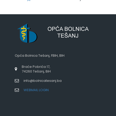
Opća Bolnica Tešanj, FBIH, BIH
Braće Pobrića 17,
74260 Tešanj, BiH
info@bolnicatesanj.ba
WEBMAIL LOGIN