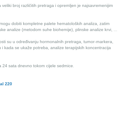
 veliki broj različitih pretraga i opremljen je najsavremenijim
 mogu dobiti kompletne palete hematoloških analiza, zatim
ke analize (metodom suhe biohemije), plinske analize krvi, ...
ti su u određivanju hormonalnih pretraga, tumor-markera,
 i kada se ukaže potreba, analize terapijskih koncentracija
a 24 sata dnevno tokom cijele sedmice.
al 220