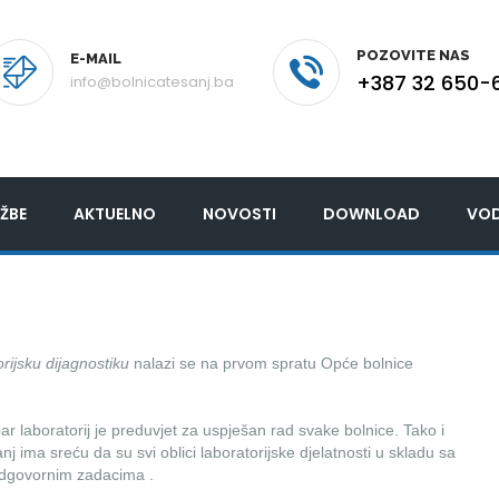
POZOVITE NAS
E-MAIL
+387 32 650-
info@bolnicatesanj.ba
ŽBE
AKTUELNO
NOVOSTI
DOWNLOAD
VOD
rijsku dijagnostiku
nalazi se na prvom spratu Opće bolnice
r laboratorij je preduvjet za uspješan rad svake bolnice. Tako i
j ima sreću da su svi oblici laboratorijske djelatnosti u skladu sa
dgovornim zadacima .