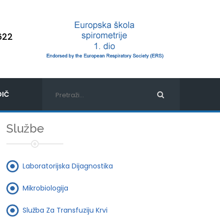
622
IČ
Službe
Laboratorijska Dijagnostika
Mikrobiologija
Služba Za Transfuziju Krvi