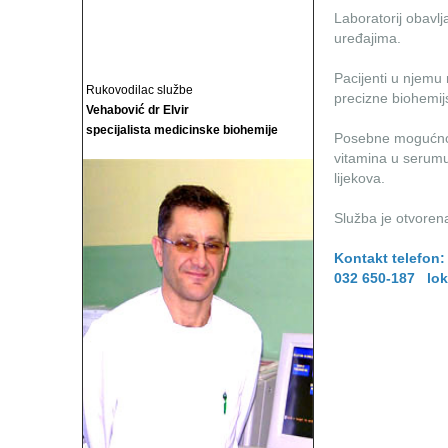
Laboratorij obavlja
uređajima.
Pacijenti u njemu
Rukovodilac službe
precizne biohemijs
Vehabović dr Elvir
specijalista medicinske biohemije
Posebne mogućnos
vitamina u serumu
lijekova.
Služba je otvoren
Kontakt telefon:
032 650-187 lok