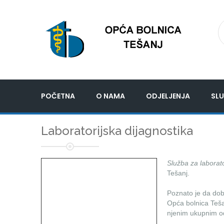
POČETNA
O NAMA
ODJELJENJA
SLU
Laboratorijska dijagnostika
Služba za laborato
Tešanj.
Poznato je da doba
Opća bolnica Tešan
njenim ukupnim o