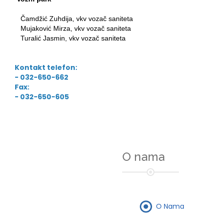
Čamdžić Zuhdija, vkv vozač saniteta
Mujaković Mirza, vkv vozač saniteta
Turalić Jasmin, vkv vozač saniteta
Kontakt telefon:
- 032-650-662
Fax:
- 032-650-605
O nama
O Nama