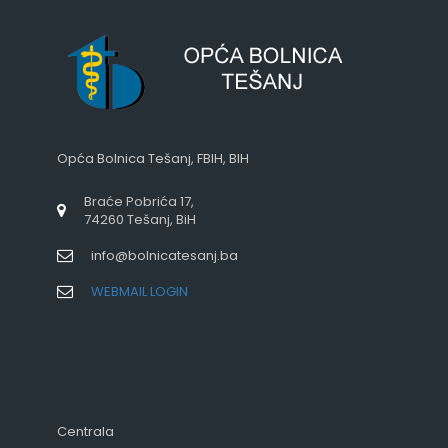
Opća Bolnica Tešanj, FBIH, BIH
Braće Pobrića 17,
74260 Tešanj, BiH
info@bolnicatesanj.ba
WEBMAIL LOGIN
Centrala