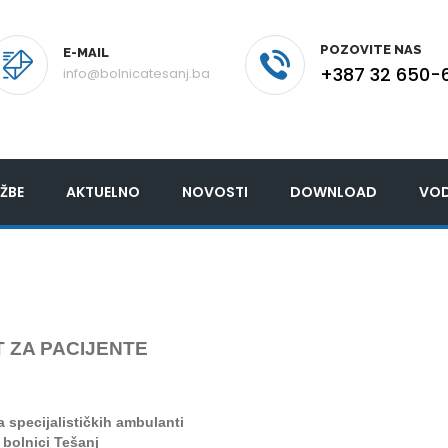
POZOVITE NAS
E-MAIL
+387 32 650-
info@bolnicatesanj.ba
ŽBE
AKTUELNO
NOVOSTI
DOWNLOAD
VOD
 ZA PACIJENTE
ra
specijalističkih ambulanti
 bolnici Tešanj