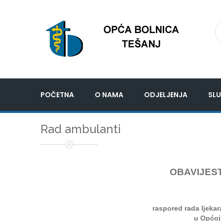
POČETNA
O NAMA
ODJELJENJA
SLU
Rad ambulanti
OBAVIJEST
raspored rada ljeka
u Općoj