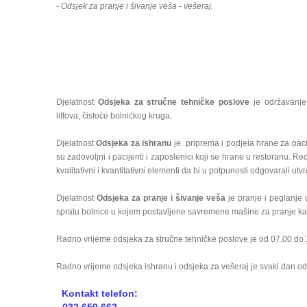
- Odsjek za pranje i šivanje veša - vešeraj.
Djelatnost
Odsjeka za stručne tehničke poslove
je održavanje 
liftova, čistoće bolnićkog kruga.
Djelatnost
Odsjeka za ishranu
je priprema i podjela hrane za pacij
su zadovoljni i pacijenti i zaposlenici koji se hrane u restoranu. Re
kvalitativni i kvantitativni elementi da bi u potpunosti odgovarali u
Djelatnost
Odsjeka za pranje i šivanje veša
je pranje i peglanje 
spratu bolnice u kojem postavljene savremene mašine za pranje kao 
Radno vrijeme odsjeka za stručne tehničke poslove je od 07,00 do 1
Radno vrijeme odsjeka ishranu i odsjeka za vešeraj je svaki dan od
Kontakt telefon: