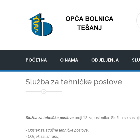
POČETNA
O NAMA
ODJELJENJA
SLU
Služba za tehničke poslove
Služba za tehničke poslove
broji 18 zaposlenika. Služba se sastoji 
-
Odsjek za stručne tehničke poslove,
- Odsjek za ishranu,