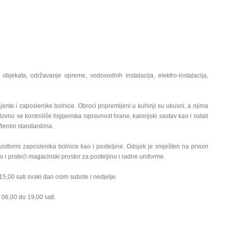
objekata, održavanje opreme, vodovodnih instalacija, elektro-instalacija,
ente i zaposlenike bolnice. Obroci pripremljeni u kuhinji su ukusni, a njima
dovno se kontroliše higijenska ispravnost hrane, kalorijski sastav kao i ostali
tvrðenim standardima.
uniformi zaposlenika bolnice kao i posteljine. Odsjek je smješten na prvom
i prateći magacinski prostor za posteljinu i radne uniforme.
5,00 sati svaki dan osim subote i nedjelje.
 06,00 do 19,00 sati.