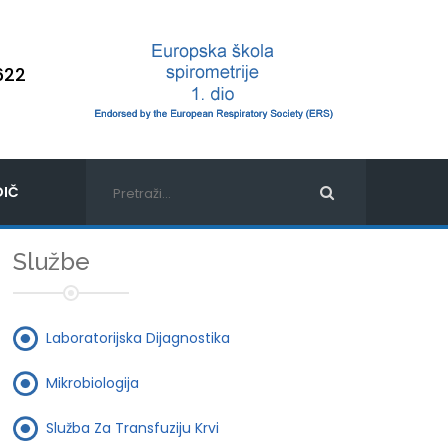
622
IČ
Službe
Laboratorijska Dijagnostika
Mikrobiologija
Služba Za Transfuziju Krvi