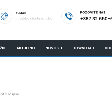
POZOVITE NAS
E-MAIL
+387 32 650-
info@bolnicatesanj.ba
ŽBE
AKTUELNO
NOVOSTI
DOWNLOAD
VOD
od tri odsjeka: