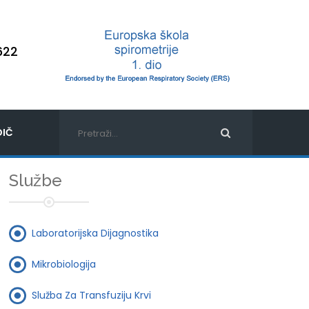
622
IČ
Službe
Laboratorijska Dijagnostika
Mikrobiologija
Služba Za Transfuziju Krvi