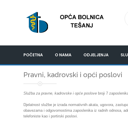
POČETNA
O NAMA
ODJELJENJA
SLU
Pravni, kadrovski i opći poslovi
Služba za pravne, kadrovske i opće poslove
broji 7 zaposlenik
Djelatnost službe je izrada normativnih akata, ugovora, zastu
obavezama i odgovornostima zaposlenika iz radnih odnosa, admin
telefoniste kao i portirski poslovi.