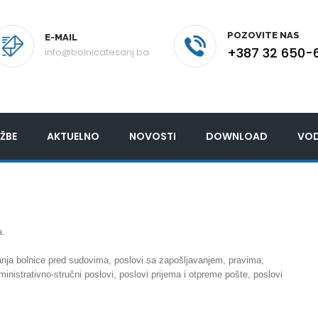
POZOVITE NAS
E-MAIL
+387 32 650-
info@bolnicatesanj.ba
ŽBE
AKTUELNO
NOVOSTI
DOWNLOAD
VOD
a.
panja bolnice pred sudovima, poslovi sa zapošljavanjem, pravima,
istrativno-stručni poslovi, poslovi prijema i otpreme pošte, poslovi