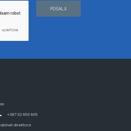
POŠALJI
ax
+387 32 650 605
abinet direktora