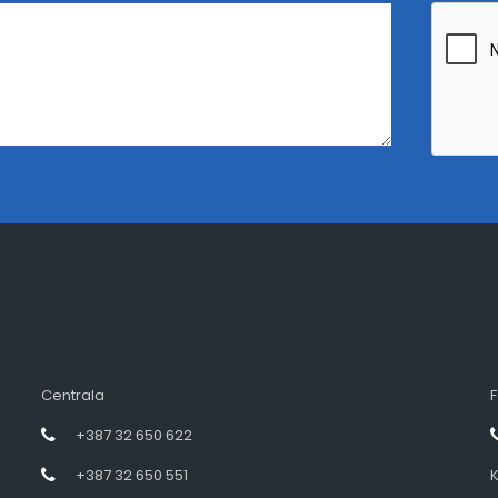
Centrala
F
+387 32 650 622
+387 32 650 551
K