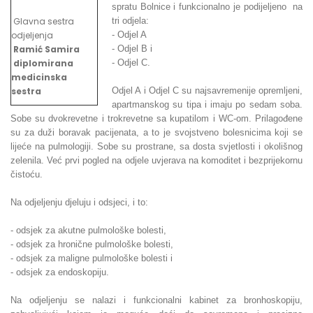
spratu Bolnice i funkcionalno je podijeljeno na
Glavna sestra
tri odjela:
odjeljenja
- Odjel A
Ramić Samira
- Odjel B i
diplomirana
- Odjel C.
medicinska
sestra
Odjel A i Odjel C su najsavremenije opremljeni,
apartmanskog su tipa i imaju po sedam soba.
Sobe su dvokrevetne i trokrevetne sa kupatilom i WC-om. Prilagođene
su za duži boravak pacijenata, a to je svojstveno bolesnicima koji se
lijeće na pulmologiji. Sobe su prostrane, sa dosta svjetlosti i okolišnog
zelenila. Već prvi pogled na odjele uvjerava na komoditet i bezprijekornu
čistoću.
Na odjeljenju djeluju i odsjeci, i to:
- odsjek za akutne pulmološke bolesti,
- odsjek za hronične pulmološke bolesti,
- odsjek za maligne pulmološke bolesti i
- odsjek za endoskopiju.
Na odjeljenju se nalazi i funkcionalni kabinet za bronhoskopiju,