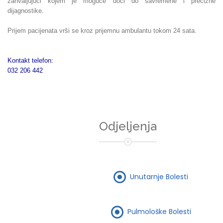
zahvaljujući kojem je moguće doći do savremene i precizne
dijagnostike.
Prijem pacijenata vrši se kroz prijemnu ambulantu tokom 24 sata.
Kontakt telefon:
032 206 442
Odjeljenja
Unutarnje Bolesti
Pulmološke Bolesti