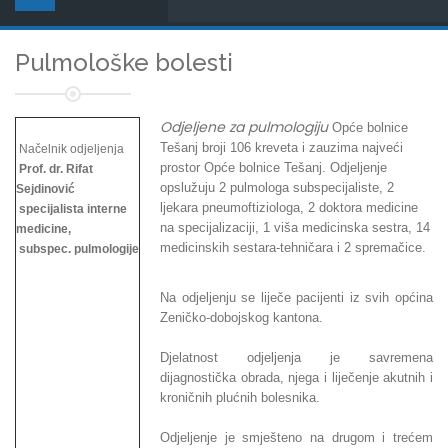
Pulmološke bolesti
Odjeljene za pulmologiju
Opće bolnice
Tešanj broji 106 kreveta i zauzima najveći
Načelnik odjeljenja
prostor Opće bolnice Tešanj. Odjeljenje
Prof. dr. Rifat
opslužuju 2 pulmologa subspecijaliste, 2
Sejdinović
ljekara pneumoftiziologa, 2 doktora medicine
specijalista interne
na specijalizaciji, 1 viša medicinska sestra, 14
medicine,
medicinskih sestara-tehničara i 2 spremačice.
subspec. pulmologije
Na odjeljenju se liječe pacijenti iz svih općina
Zeničko-dobojskog kantona.
Djelatnost odjeljenja je savremena
dijagnostička obrada, njega i liječenje akutnih i
kroničnih plućnih bolesnika.
Odjeljenje je smješteno na drugom i trećem