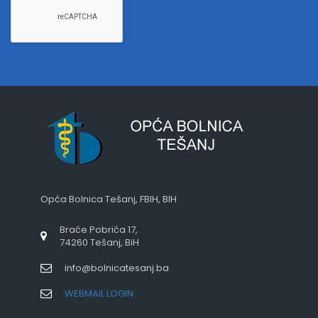
Opća Bolnica Tešanj, FBIH, BIH
Braće Pobrića 17,
74260 Tešanj, BiH
info@bolnicatesanj.ba
WEBMAIL LOGIN