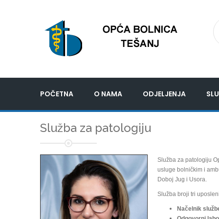
POČETNA
O NAMA
ODJELJENJA
SLU
Služba za patologiju
Služba za patologiju O
usluge bolničkim i amb
Doboj Jug i Usora.
Služba broji tri uposlen
Načelnik služb
Odgovorni labo