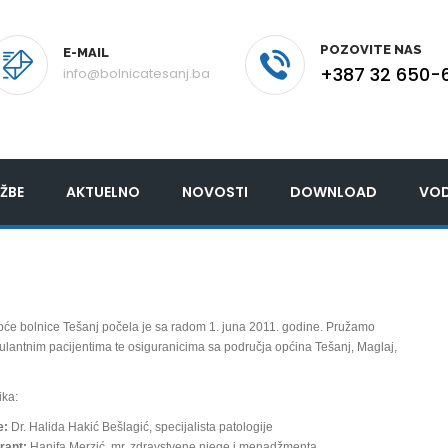
POZOVITE NAS
E-MAIL
+387 32 650-
info@bolnicatesanj.ba
ŽBE
AKTUELNO
NOVOSTI
DOWNLOAD
VOD
pće bolnice Tešanj počela je sa radom 1. juna 2011. godine. Pružamo
ulantnim pacijentima te osiguranicima sa područja općina Tešanj, Maglaj,
ika:
e:
Dr. Halida Hakić Bešlagić, specijalista patologije
rant:
Hanifa Merzić, mr. zdravstvene njege i menadžmenta