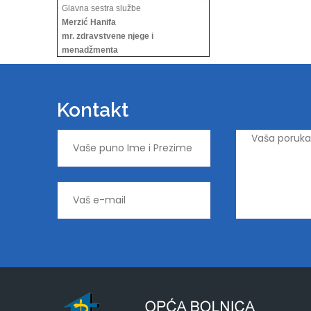
Glavna sestra službe
Merzić Hanifa
mr. zdravstvene njege i
menadžmenta
Kontakt