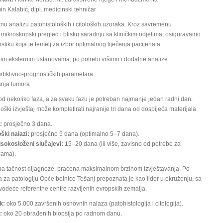
n Kalabić, dipl. medicinski tehničar
nu analizu patohistoloških i citoloških uzoraka. Kroz savremenu
 mikroskopski pregled i blisku saradnju sa kliničkim odjelima, osiguravamo
ostiku koja je temelj za izbor optimalnog liječenja pacijenata.
im eksternim ustanovama, po potrebi vršimo i dodatne analize:
diktivno-prognostičkih parametara
anja tumora
od nekoliko faza, a za svaku fazu je potreban najmanje jedan radni dan.
oški izvještaj može kompletirati najranije tri dana od dospijeća materijala.
:
prosječno 3 dana.
ški nalazi:
prosječno 5 dana (optimalno 5–7 dana).
isokosloženi slučajevi:
15–20 dana (ili više, zavisno od potrebe za
zama).
utna tačnost dijagnoze, praćena maksimalnom brzinom izvještavanja. Po
a za patologiju Opće bolnice Tešanj prepoznata je kao lider u okruženju, sa
vodeće referentne centre razvijenih evropskih zemalja.
k:
oko 5.000 završenih osnovnih nalaza (patohistologija i citologija).
:
oko 20 obrađenih biopsija po radnom danu.