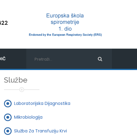
622
IČ
Službe
Laboratorijska Dijagnostika
Mikrobiologija
Služba Za Transfuziju Krvi