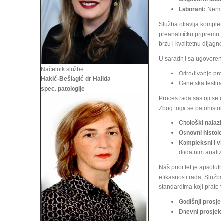
Laborant:
Nermi
Služba obavlja komplet
preanalitičku pripremu,
brzu i kvalitetnu dijagn
U saradnji sa ugovoren
Načelnik službe:
Određivanje pre
Hakić-Bešlagić dr Halida
Genetska testir
spec. patologije
Proces rada sastoji se 
Zbog toga se patohistol
Citološki nalazi
Osnovni histolo
Kompleksni i v
dodatnim anali
Naš prioritet je apsol
efikasnosti rada, Služb
standardima koji prate 
Godišnji prosje
Dnevni prosjek