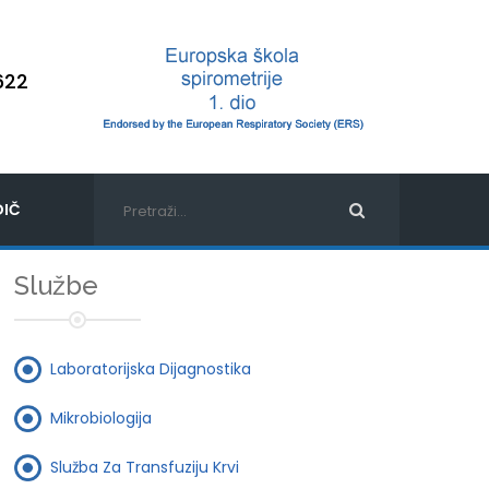
622
IČ
Službe
Laboratorijska Dijagnostika
Mikrobiologija
Služba Za Transfuziju Krvi