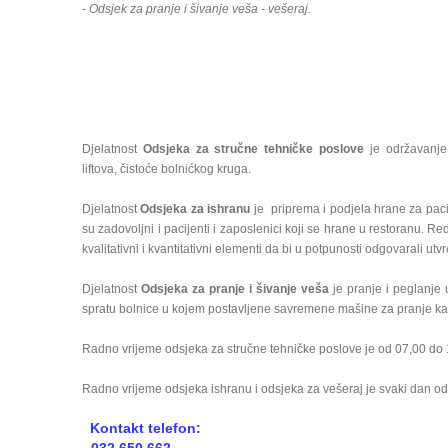
- Odsjek za pranje i šivanje veša - vešeraj.
Djelatnost
Odsjeka za stručne tehničke poslove
je održavanje 
liftova, čistoće bolnićkog kruga.
Djelatnost
Odsjeka za ishranu
je priprema i podjela hrane za pacij
su zadovoljni i pacijenti i zaposlenici koji se hrane u restoranu. Re
kvalitativni i kvantitativni elementi da bi u potpunosti odgovarali u
Djelatnost
Odsjeka za pranje i šivanje veša
je pranje i peglanje 
spratu bolnice u kojem postavljene savremene mašine za pranje kao 
Radno vrijeme odsjeka za stručne tehničke poslove je od 07,00 do 1
Radno vrijeme odsjeka ishranu i odsjeka za vešeraj je svaki dan od
Kontakt telefon: