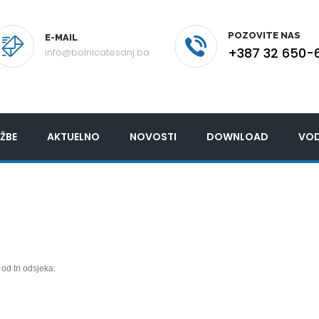
POZOVITE NAS
E-MAIL
+387 32 650-
info@bolnicatesanj.ba
ŽBE
AKTUELNO
NOVOSTI
DOWNLOAD
VOD
od tri odsjeka: