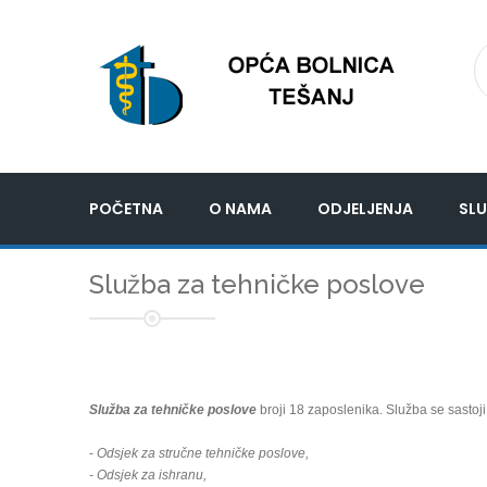
POČETNA
O NAMA
ODJELJENJA
SLU
Služba za tehničke poslove
Služba za tehničke poslove
broji 18 zaposlenika. Služba se sastoji 
-
Odsjek za stručne tehničke poslove,
- Odsjek za ishranu,