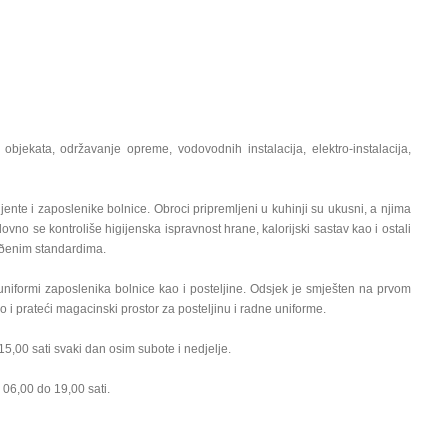
objekata, održavanje opreme, vodovodnih instalacija, elektro-instalacija,
ente i zaposlenike bolnice. Obroci pripremljeni u kuhinji su ukusni, a njima
dovno se kontroliše higijenska ispravnost hrane, kalorijski sastav kao i ostali
tvrðenim standardima.
uniformi zaposlenika bolnice kao i posteljine. Odsjek je smješten na prvom
i prateći magacinski prostor za posteljinu i radne uniforme.
5,00 sati svaki dan osim subote i nedjelje.
 06,00 do 19,00 sati.