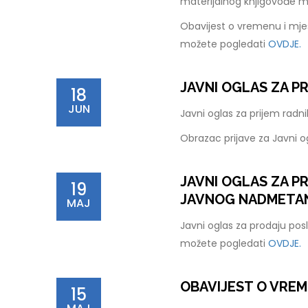
materijalnog knjigovođe 
Obavijest o vremenu i mje
možete pogledati
OVDJE.
JAVNI OGLAS ZA P
18
JUN
Javni oglas za prijem rad
Obrazac prijave za Javni 
JAVNI OGLAS ZA 
19
JAVNOG NADMETANJ
MAJ
Javni oglas za prodaju pos
možete pogledati
OVDJE.
OBAVIJEST O VREM
15