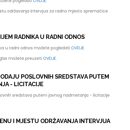
možete pogledati
OVDJE.
stu održavanja intervjua za radno mjesto spremačice
RIJEM RADNIKA U RADNI ODNOS
nika u radni odnos možete pogledati
OVDJE.
oglas možete preuzeti
OVDJE.
PRODAJU POSLOVNIH SREDSTAVA PUTEM
A - LICITACIJE
lovnih sredstava putem javnog nadmetanja - licitacije
ENU I MJESTU ODRŽAVANJA INTERVJUA