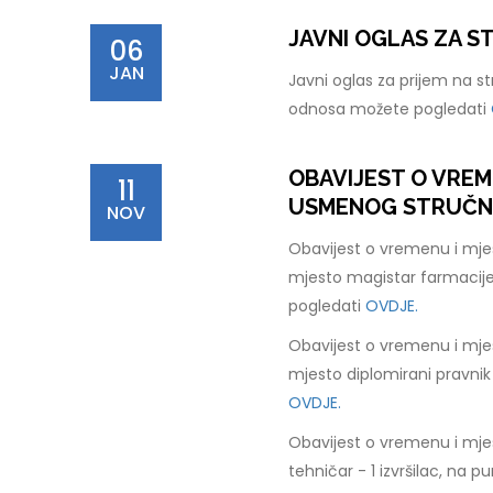
JAVNI OGLAS ZA 
06
JAN
Javni oglas za prijem na s
odnosa možete pogledati
OBAVIJEST O VREM
11
USMENOG STRUČNOG
NOV
Obavijest o vremenu i mje
mjesto magistar farmacije
pogledati
OVDJE.
Obavijest o vremenu i mje
mjesto diplomirani pravnik
OVDJE.
Obavijest o vremenu i mje
tehničar - 1 izvršilac, na