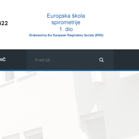
622
IČ