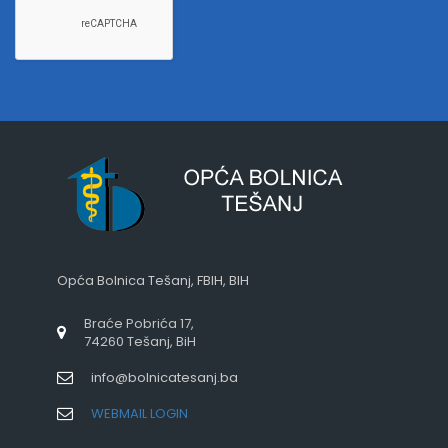
Opća Bolnica Tešanj, FBIH, BIH
Braće Pobrića 17,
74260 Tešanj, BiH
info@bolnicatesanj.ba
WEBMAIL LOGIN