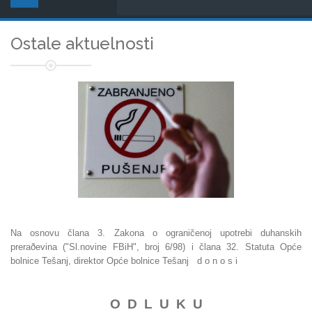
Ostale aktuelnosti
Na osnovu člana 3. Zakona o ograničenoj upotrebi duhanskih
preraðevina ("Sl.novine FBiH", broj 6/98) i člana 32. Statuta Opće
bolnice Tešanj, direktor Opće bolnice Tešanj d o n o s i
O D L U K U