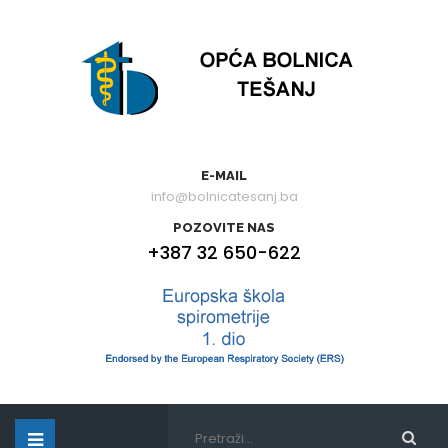
E-MAIL
info@bolnicatesanj.ba
POZOVITE NAS
+387 32 650-622