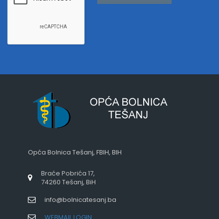
Opća Bolnica Tešanj, FBIH, BIH
Braće Pobrića 17,
74260 Tešanj, BiH
info@bolnicatesanj.ba
WEBMAIL LOGIN