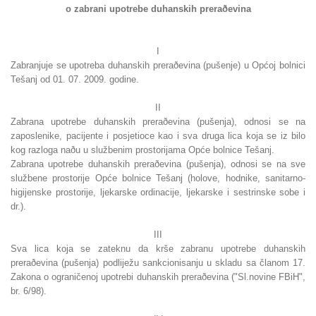
o zabrani upotrebe duhanskih preraðevina
I
Zabranjuje se upotreba duhanskih preraðevina (pušenje) u Općoj bolnici
Tešanj od 01. 07. 2009. godine.
II
Zabrana upotrebe duhanskih preraðevina (pušenja), odnosi se na
zaposlenike, pacijente i posjetioce kao i sva druga lica koja se iz bilo
kog razloga naðu u službenim prostorijama Opće bolnice Tešanj.
Zabrana upotrebe duhanskih preraðevina (pušenja), odnosi se na sve
službene prostorije Opće bolnice Tešanj (holove, hodnike, sanitarno-
higijenske prostorije, ljekarske ordinacije, ljekarske i sestrinske sobe i
dr.).
III
Sva lica koja se zateknu da krše zabranu upotrebe duhanskih
preraðevina (pušenja) podliježu sankcionisanju u skladu sa članom 17.
Zakona o ograničenoj upotrebi duhanskih preraðevina ("Sl.novine FBiH",
br. 6/98).