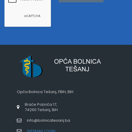
Opća Bolnica Tešanj, FBIH, BIH
Braće Pobrića 17,
74260 Tešanj, BiH
info@bolnicatesanj.ba
WEBMAIL LOGIN