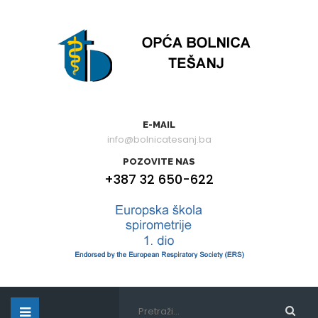
E-MAIL
info@bolnicatesanj.ba
POZOVITE NAS
+387 32 650-622