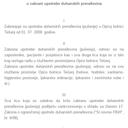
o zabrani upotrebe duhanskih preraðevina
I
Zabranjuje se upotreba duhanskih preraðevina (pušenje) u Općoj bolnici
Tešanj od 01. 07. 2009. godine.
II
Zabrana upotrebe duhanskih preraðevina (pušenja), odnosi se na
zaposlenike, pacijente i posjetioce kao i sva druga lica koja se iz bilo
kog razloga naðu u službenim prostorijama Opće bolnice Tešanj.
Zabrana upotrebe duhanskih preraðevina (pušenja), odnosi se na sve
službene prostorije Opće bolnice Tešanj (holove, hodnike, sanitarno-
higijenske prostorije, ljekarske ordinacije, ljekarske i sestrinske sobe i
dr.).
III
Sva lica koja se zateknu da krše zabranu upotrebe duhanskih
preraðevina (pušenja) podliježu sankcionisanju u skladu sa članom 17.
Zakona o ograničenoj upotrebi duhanskih preraðevina ("Sl.novine FBiH",
br. 6/98).