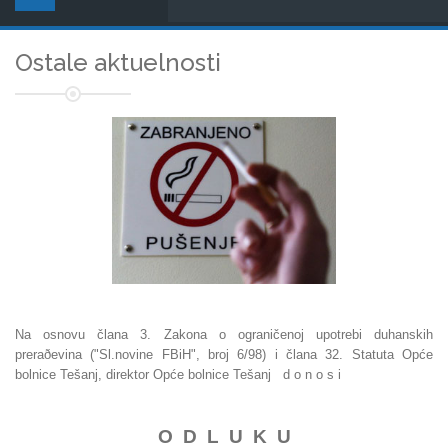
Ostale aktuelnosti
Na osnovu člana 3. Zakona o ograničenoj upotrebi duhanskih
preraðevina ("Sl.novine FBiH", broj 6/98) i člana 32. Statuta Opće
bolnice Tešanj, direktor Opće bolnice Tešanj d o n o s i
O D L U K U