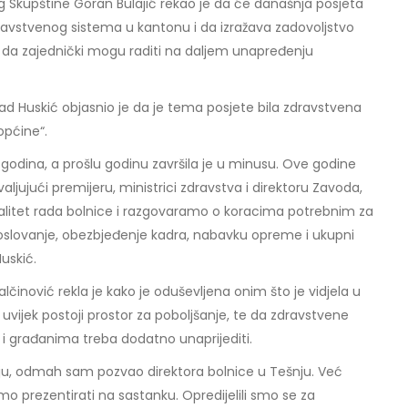
 Skupštine Goran Bulajić rekao je da će današnja posjeta
ravstvenog sistema u kantonu i da izražava zadovoljstvo
va da zajednički mogu raditi na daljem unapređenju
d Huskić objasnio je da je tema posjete bila zdravstvena
općine“.
h godina, a prošlu godinu završila je u minusu. Ove godine
valjujući premijeru, ministrici zdravstva i direktoru Zavoda,
litet rada bolnice i razgovaramo o koracima potrebnim za
o poslovanje, obezbjeđenje kadra, nabavku opreme i ukupni
Huskić.
alčinović rekla je kako je oduševljena onim što je vidjela u
a uvijek postoji prostor za poboljšanje, te da zdravstvene
i građanima treba dodatno unaprijediti.
u, odmah sam pozvao direktora bolnice u Tešnju. Već
mo prezentirati na sastanku. Opredijelili smo se za