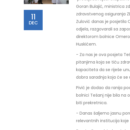
Goran Bulajić, ministrica z
zdravstvenog osiguranja Z
11
Zulović danas je posjetila
DEC
odjela, razgovarali sa zapo
direktorom bolnice Omer
Huskićem.
- Za nas je ova posjeta T
pitanjima koja se tiču zdra
kapaciteta da se riješe unu
dobra saradnja koja će se u
Pivić je dodao da ranija 
bolnici Tešanj nije bila n
biti prekretnica.
- Danas šaljemo jasnu por
relevantnih institucija koj