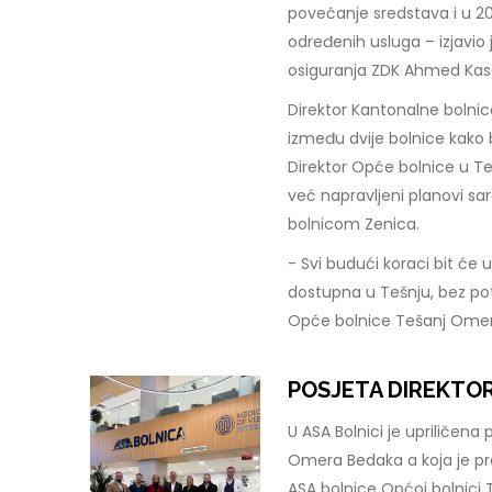
povećanje sredstava i u 2
određenih usluga – izjavio
osiguranja ZDK Ahmed Ka
Direktor Kantonalne bolnice
između dvije bolnice kako 
Direktor Opće bolnice u Te
već napravljeni planovi s
bolnicom Zenica.
- Svi budući koraci bit će 
dostupna u Tešnju, bez pot
Opće bolnice Tešanj Ome
POSJETA DIREKTOR
U ASA Bolnici je upriličena
Omera Bedaka a koja je pre
ASA bolnice Općoj bolnici 