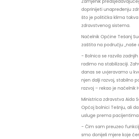
Zamjenik predsjedavajućeg
doprinijeti unapređenju zd
što je politička klima tak
zdravstvenog sistema.
Načelnik Općine Tešanj Sua
zaštita na području „naše 
- Bolnica se razvila zadnji
radimo na stabilizaciji. Zah
danas se uvjeravamo u kva
njen dalji razvoj, stabiln
razvoj – rekao je načelnik 
Ministrica zdravstva Aida S
Općoj bolnici Tešnju, ali d
usluge prema pacijentima 
- Čim sam preuzeo funkcij
smo donijeli mjere koje će