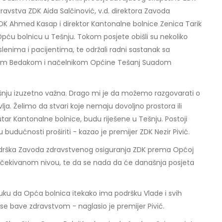
dravstva ZDK Aida Salčinović, v.d. direktora Zavoda
DK Ahmed Kasap i direktor Kantonalne bolnice Zenica Tarik
 Opću bolnicu u Tešnju. Tokom posjete obišli su nekoliko
slenima i pacijentima, te održali radni sastanak sa
om Bedakom i načelnikom Općine Tešanj Suadom
ešnju izuzetno važna. Drago mi je da možemo razgovarati o
vlja. Želimo da stvari koje nemaju dovoljno prostora ili
tar Kantonalne bolnice, budu riješene u Tešnju. Postoji
 budućnosti proširiti - kazao je premijer ZDK Nezir Pivić.
podrška Zavoda zdravstvenog osiguranja ZDK prema Općoj
a očekivanom nivou, te da se nada da će današnja posjeta
uku da Opća bolnica itekako ima podršku Vlade i svih
e se bave zdravstvom - naglasio je premijer Pivić.