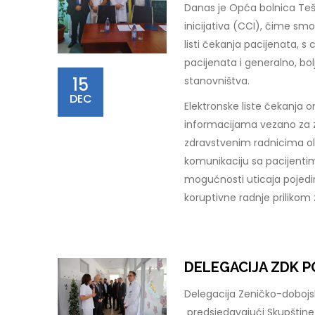
Danas je Opća bolnica Teš
inicijativa (CCI), čime sm
listi čekanja pacijenata, 
pacijenata i generalno, bo
15
stanovništva.
DEC
Elektronske liste čekanja o
informacijama vezano za z
zdravstvenim radnicima ol
komunikaciju sa pacijenti
mogućnosti uticaja pojedi
koruptivne radnje prilikom
DELEGACIJA ZDK P
Delegacija Zeničko-dobojsko
predsjedavajući Skupštine