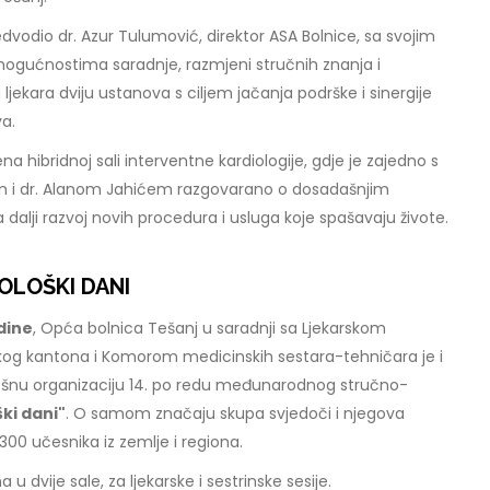
dvodio dr. Azur Tulumović, direktor ASA Bolnice, sa svojim
ogućnostima saradnje, razmjeni stručnih znanja i
 ljekara dviju ustanova s ciljem jačanja podrške i sinergije
va.
 hibridnoj sali interventne kardiologije, gdje je zajedno s
i dr. Alanom Jahićem razgovarano o dosadašnjim
a dalji razvoj novih procedura i usluga koje spašavaju živote.
OLOŠKI DANI
odine
, Opća bolnica Tešanj u saradnji sa Ljekarskom
g kantona i Komorom medicinskih sestara-tehničara je i
ešnu organizaciju 14. po redu međunarodnog stručno-
ki dani"
. O samom značaju skupa svjedoči i njegova
300 učesnika iz zemlje i regiona.
 dvije sale, za ljekarske i sestrinske sesije.