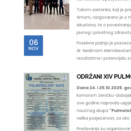
Tokom sastanka, koji je pre
timom, razgovarano je o m
iskustava, te o povezivanju
javnog i privatnog zdravst
06
Posebna pažnja je posvećena
NOV
dr. Nedimom Memiševićem 
rezultatima i potencijalu z
ODRŽANI XIV PULM
Dana 24. i 25.10.2025. g
komorom Zeničko-dobojsko
ove godine napravila uspj
naučnog skupa
"Pulmološ
velika posjećenost, sa oko 
Predavanja su organizovana u