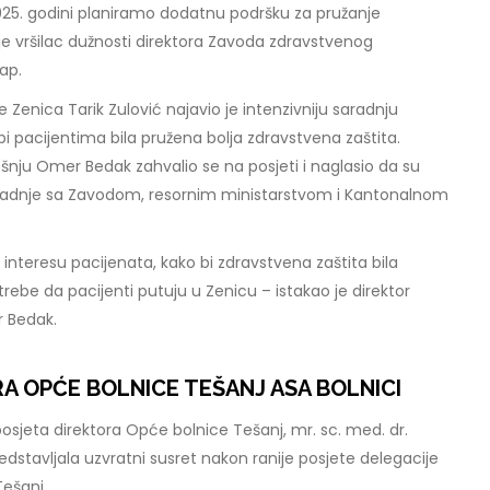
025. godini planiramo dodatnu podršku za pružanje
 je vršilac dužnosti direktora Zavoda zdravstvenog
sap.
 Zenica Tarik Zulović najavio je intenzivniju saradnju
bi pacijentima bila pružena bolja zdravstvena zaštita.
šnju Omer Bedak zahvalio se na posjeti i naglasio da su
aradnje sa Zavodom, resornim ministarstvom i Kantonalnom
u interesu pacijenata, kako bi zdravstvena zaštita bila
rebe da pacijenti putuju u Zenicu – istakao je direktor
r Bedak.
A OPĆE BOLNICE TEŠANJ ASA BOLNICI
 posjeta direktora Opće bolnice Tešanj, mr. sc. med. dr.
dstavljala uzvratni susret nakon ranije posjete delegacije
Tešanj.