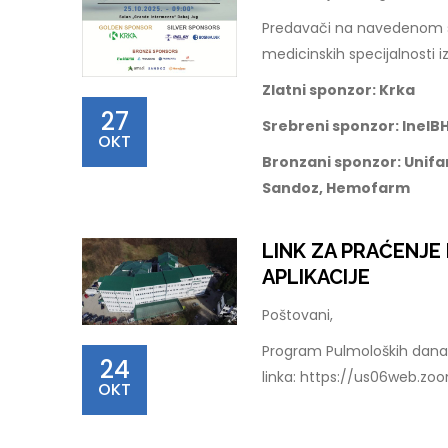
Predavači na navedenom sku
medicinskih specijalnosti iz
Zlatni sponzor: Krka
27
Srebreni sponzor: InelBH
OKT
Bronzani sponzor: Unifa
Sandoz, Hemofarm
LINK ZA PRAĆENJ
APLIKACIJE
Poštovani,
Program Pulmoloških dana 
24
linka: https://us06web.z
OKT