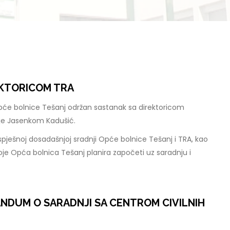
EKTORICOM TRA
pće bolnice Tešanj održan sastanak sa direktoricom
je Jasenkom Kadušić.
spješnoj dosadašnjoj sradnji Opće bolnice Tešanj i TRA, kao
je Opća bolnica Tešanj planira započeti uz saradnju i
NDUM O SARADNJI SA CENTROM CIVILNIH