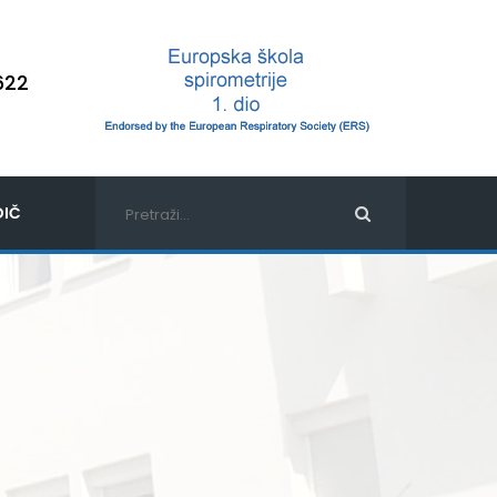
622
IČ