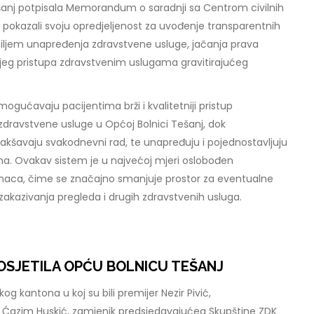
anj potpisala Memorandum o saradnji sa Centrom civilnih
o pokazali svoju opredjeljenost za uvođenje transparentnih
s ciljem unapređenja zdravstvene usluge, jačanja prava
ljeg pristupa zdravstvenim uslugama gravitirajućeg
mogućavaju pacijentima brži i kvalitetniji pristup
dravstvene usluge u Općoj Bolnici Tešanj, dok
akšavaju svakodnevni rad, te unapređuju i pojednostavljuju
ma. Ovakav sistem je u najvećoj mjeri oslobođen
naca, čime se značajno smanjuje prostor za eventualne
 zakazivanja pregleda i drugih zdravstvenih usluga.
OSJETILA OPĆU BOLNICU TEŠANJ
g kantona u koj su bili premijer Nezir Pivić,
 Ćazim Huskić, zamjenik predsjedavajućeg Skupštine ZDK