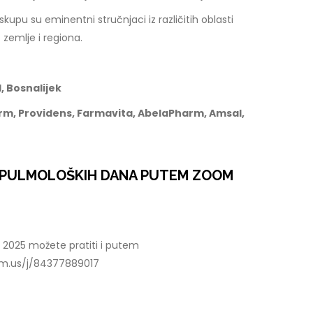
pu su eminentni stručnjaci iz različitih oblasti
 zemlje i regiona.
, Bosnalijek
rm, Providens, Farmavita, AbelaPharm, Amsal,
E PULMOLOŠKIH DANA PUTEM ZOOM
2025 možete pratiti i putem
oom.us/j/84377889017