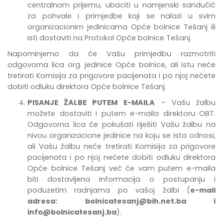
centralnom prijemu, ubaciti u namjenski sandučić
za pohvale i primjedbe
koji se nalazi u svim
organizacionim jedinicama Opće bolnice Tešanj
ili
isti dostaviti na Protokol Opće bolnice Tešanj.
Napominjemo da će Vašu primjedbu razmotriti
odgovorna lica org. jedinice Opće bolnice, ali istu neće
tretirati Komisija za prigovore pacijenata i po njoj nećete
dobiti odluku direktora Opće bolnice Tešanj.
PISANJE ŽALBE PUTEM E-MAILA
– Vašu žalbu
možete dostaviti i putem e-maila direktoru OBT.
Odgovorna lica će pokušati riješiti Vašu žalbu na
nivou organizacione jedinice na koju se ista odnosi,
ali Vašu žalbu neće tretirati Komisija za prigovore
pacijenata i po njoj nećete dobiti odluku direktora
Opće bolnice Tešanj već će vam putem e-maila
biti dostavljena informacija o postupanju i
poduzetim radnjama po vašoj žalbi (
e-mail
adresa:
bolnicatesanj@bih.net.ba
i
info@bolnicatesanj.ba
).