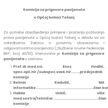
Komisija za prigovore pacijenata
u Općoj bolnici Tešanj
Za potrebe
obezbje
đ
enja
primjene
i
pra
ć
enja
po
š
tivanja
prava
pacijenata
u
Op
ć
oj
bolnici
Te
š
anj
,
u
skladu
sa
sa
odredbama Zakona o pravima, obavezama i
odgovornostima pacijenata
(„Službene novine Federacije
BiH“, broj 40/10),
imenovana
je
Komisija za prigovore
pacijenata
u sastavu:
Prof.dr.med.sci. Enes Hodžić,
spec.opć.hir./subspec.vask.hir.........predsjednik
komisije
Belmin Kadušić, MA
informatike............................................................član
Halida Unkić, viša
med.sestra/tehničar...............................................član
komisije