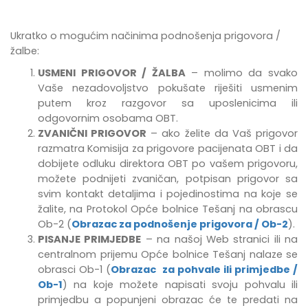
Ukratko o mogućim načinima podnošenja prigovora /
žalbe:
USMENI PRIGOVOR / ŽALBA
– molimo da svako
Vaše nezadovoljstvo pokušate riješiti usmenim
putem kroz razgovor sa uposlenicima ili
odgovornim osobama OBT.
ZVANIČNI PRIGOVOR
– ako želite da Vaš prigovor
razmatra Komisija za prigovore pacijenata OBT i da
dobijete odluku direktora OBT po vašem prigovoru,
možete podnijeti zvaničan, potpisan prigovor sa
svim kontakt detaljima i pojedinostima na koje se
žalite, na Protokol Opće bolnice Tešanj na obrascu
Ob-2 (
Obrazac za podnošenje prigovora / Ob-2
).
PISANJE PRIMJEDBE
–
na našoj Web stranici ili na
centralnom prijemu Opće bolnice Tešanj
nalaze se
obrasci Ob-1 (
Obrazac za pohvale ili primjedbe /
Ob-1
) na koje možete napisati svoju pohvalu ili
primjedbu
a popunjeni obrazac će te predati na