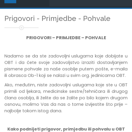
Prigovori - Primjedbe - Pohvale
PRIGOVORI – PRIMJEDBE – POHVALE
Nadamo se da ste zadovoljni uslugama koje dobijate u
OBT i da ćete svoje zadovoljstvo izraziti dostavljanjem
pismene pohvale za naše osoblje putem pošte, e-maila
ili obrasca Ob-1 koji se nalazi u svim org. jedinicama OBT.
Ako, međutim, niste zadovoljni uslugama koje ste u OBT
primili od ljekara, medicinske sestre/tehničara ili drugog
člana osoblja, ili želite da se žalite po bilo kojem drugom
osnovu, molimo Vas da nas o tome izvijestite što prije –
najbolje tokom istog dana.
Kako podnijeti prigovor, primjedbu ili pohvalu u OBT