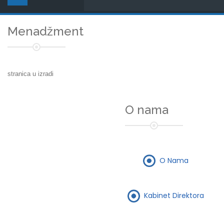
Menadžment
stranica u izradi
O nama
O Nama
Kabinet Direktora