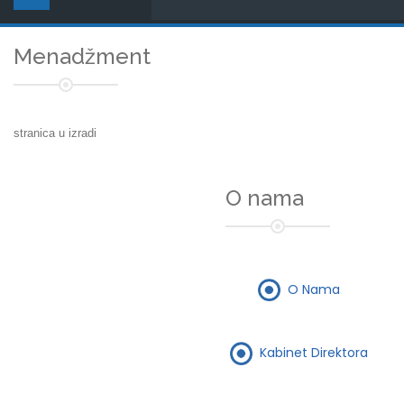
Menadžment
stranica u izradi
O nama
O Nama
Kabinet Direktora