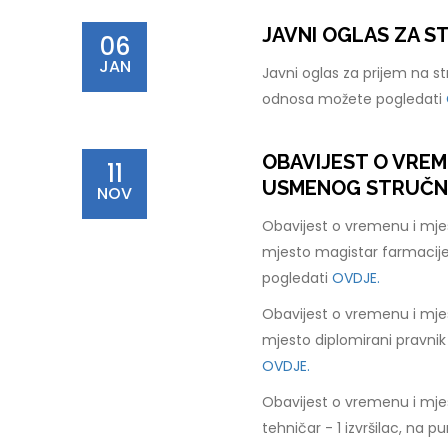
JAVNI OGLAS ZA 
06
JAN
Javni oglas za prijem na s
odnosa možete pogledati
OBAVIJEST O VREM
11
USMENOG STRUČNOG
NOV
Obavijest o vremenu i mje
mjesto magistar farmacije
pogledati
OVDJE.
Obavijest o vremenu i mje
mjesto diplomirani pravnik
OVDJE.
Obavijest o vremenu i mje
tehničar - 1 izvršilac, na