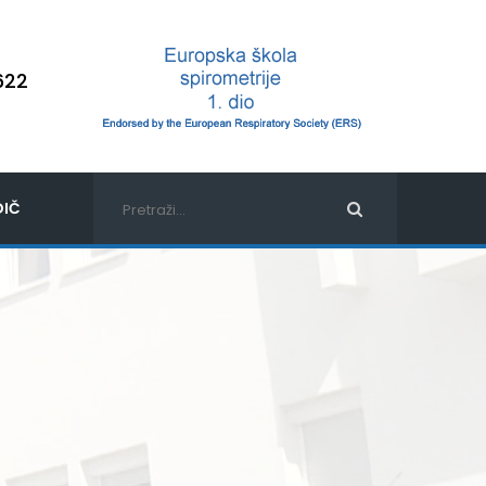
622
IČ