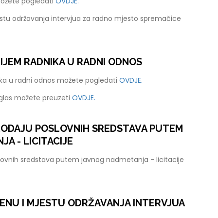
možete pogledati
OVDJE.
stu održavanja intervjua za radno mjesto spremačice
RIJEM RADNIKA U RADNI ODNOS
nika u radni odnos možete pogledati
OVDJE.
oglas možete preuzeti
OVDJE.
PRODAJU POSLOVNIH SREDSTAVA PUTEM
A - LICITACIJE
lovnih sredstava putem javnog nadmetanja - licitacije
ENU I MJESTU ODRŽAVANJA INTERVJUA