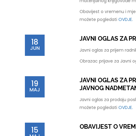
materijalnog knjigovođe 
Obavijest o vremenu i mje
možete pogledati
OVDJE.
JAVNI OGLAS ZA P
18
JUN
Javni oglas za prijem rad
Obrazac prijave za Javni 
JAVNI OGLAS ZA 
19
JAVNOG NADMETANJ
MAJ
Javni oglas za prodaju pos
možete pogledati
OVDJE.
OBAVIJEST O VREM
15