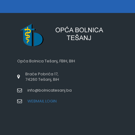
Opća Bolnica Tešanj, FBIH, BIH
Braće Pobrića 17,
74260 Tešanj, BiH
info@bolnicatesanj.ba
WEBMAIL LOGIN