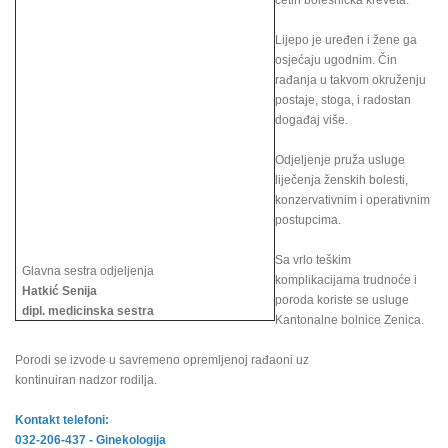
četiri bolesnička kreveta.
Lijepo je uređen i žene ga
osjećaju ugodnim. Čin
rađanja u takvom okruženju
postaje, stoga, i radostan
događaj više.
Odjeljenje pruža usluge
liječenja ženskih bolesti,
konzervativnim i operativnim
postupcima.
Sa vrlo teškim
Glavna sestra odjeljenja
komplikacijama trudnoće i
Hatkić Senija
poroda koriste se usluge
dipl. medicinska sestra
Kantonalne bolnice Zenica.
Porodi se izvode u savremeno opremljenoj rađaoni uz
kontinuiran nadzor rodilja.
Kontakt telefoni:
032-206-437 - Ginekologija