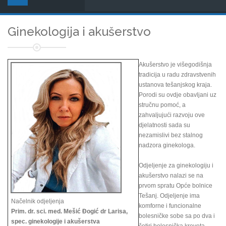
Ginekologija i akušerstvo
Akušerstvo je višegodišnja
tradicija u radu zdravstvenih
ustanova tešanjskog kraja.
Porodi su ovdje obavljani uz
stručnu pomoć, a
zahvaljujući razvoju ove
djelatnosti sada su
nezamislivi bez stalnog
nadzora ginekologa.
Odjeljenje za ginekologiju i
akušerstvo nalazi se na
prvom spratu Opće bolnice
Tešanj. Odjeljenje ima
Načelnik odjeljenja
komforne i funcionalne
Prim. dr. sci. med. Mešić Đogić dr Larisa,
bolesničke sobe sa po dva i
spec. ginekologije i akušerstva