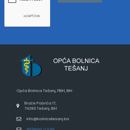
Opća Bolnica Tešanj, FBIH, BIH
Braće Pobrića 17,
74260 Tešanj, BiH
info@bolnicatesanj.ba
WEBMAIL LOGIN