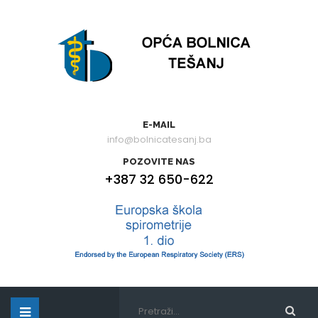
E-MAIL
info@bolnicatesanj.ba
POZOVITE NAS
+387 32 650-622