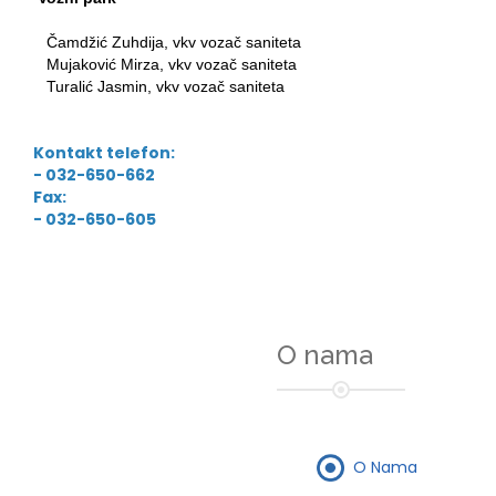
Čamdžić Zuhdija, vkv vozač saniteta
Mujaković Mirza, vkv vozač saniteta
Turalić Jasmin, vkv vozač saniteta
Kontakt telefon:
- 032-650-662
Fax:
- 032-650-605
O nama
O Nama