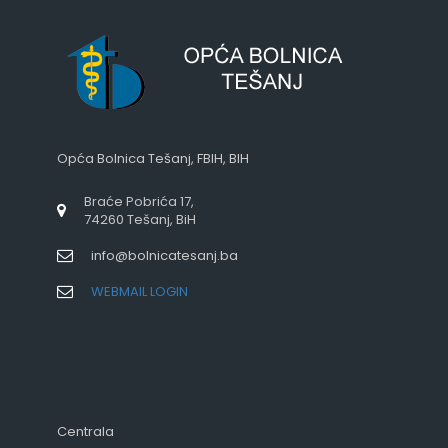
Opća Bolnica Tešanj, FBIH, BIH
Braće Pobrića 17,
74260 Tešanj, BiH
info@bolnicatesanj.ba
WEBMAIL LOGIN
Centrala