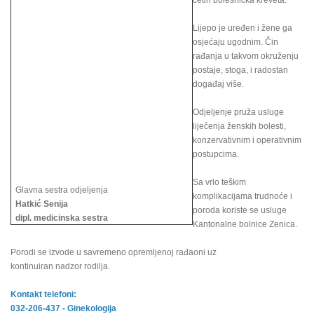
četiri bolesnička kreveta.
Lijepo je uređen i žene ga
osjećaju ugodnim. Čin
rađanja u takvom okruženju
postaje, stoga, i radostan
događaj više.
Odjeljenje pruža usluge
liječenja ženskih bolesti,
konzervativnim i operativnim
postupcima.
Sa vrlo teškim
Glavna sestra odjeljenja
komplikacijama trudnoće i
Hatkić Senija
poroda koriste se usluge
dipl. medicinska sestra
Kantonalne bolnice Zenica.
Porodi se izvode u savremeno opremljenoj rađaoni uz
kontinuiran nadzor rodilja.
Kontakt telefoni:
032-206-437 - Ginekologija