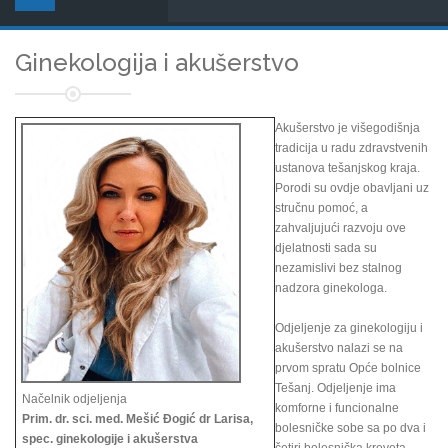
Ginekologija i akušerstvo
Akušerstvo je višegodišnja
tradicija u radu zdravstvenih
ustanova tešanjskog kraja.
Porodi su ovdje obavljani uz
stručnu pomoć, a
zahvaljujući razvoju ove
djelatnosti sada su
nezamislivi bez stalnog
nadzora ginekologa.
Odjeljenje za ginekologiju i
akušerstvo nalazi se na
prvom spratu Opće bolnice
Tešanj. Odjeljenje ima
Načelnik odjeljenja
komforne i funcionalne
Prim. dr. sci. med. Mešić Đogić dr Larisa,
bolesničke sobe sa po dva i
spec. ginekologije i akušerstva