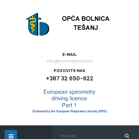
E-MAIL
info@bolnicatesanj.ba
POZOVITE NAS
+387 32 650-622