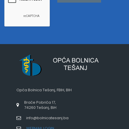
Opća Bolnica Tešanj, FBIH, BIH
Braće Pobrića 17,
74260 Tešanj, BiH
info@bolnicatesanj.ba
WEBMAIL LOGIN