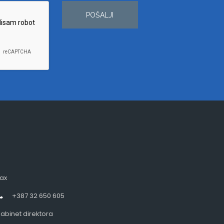
POŠALJI
ax
+387 32 650 605
abinet direktora