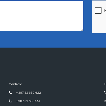
Centrala
F
+387 32 650 622
+387 32 650 551
K