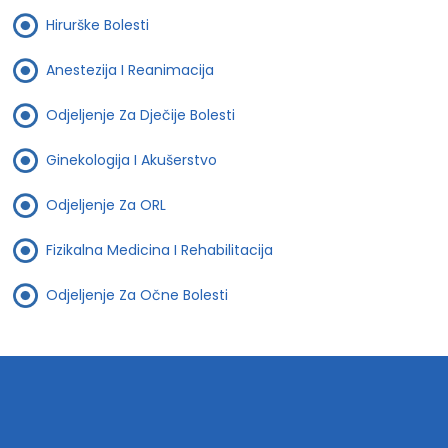
Hirurške Bolesti
Anestezija I Reanimacija
Odjeljenje Za Dječije Bolesti
Ginekologija I Akušerstvo
Odjeljenje Za ORL
Fizikalna Medicina I Rehabilitacija
Odjeljenje Za Očne Bolesti