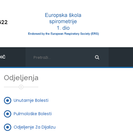
622
IČ
Odjeljenja
Unutarnje Bolesti
Pulmološke Bolesti
Odjeljenje Za Dijalizu