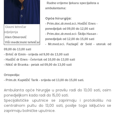
Radno vrijeme ljekara specijalista u
ambulantama:
Opća hirurgija:
- Prim.doc.dr.med.sci. Hodžić Enes -
Glavni tehničar
ponedjeljak od 09,00 do 12,00 sati
odjeljenja
- Prim.doc.dr.med.sci- Škiljo Hasan -
Alen Omerović
ponedjeljak od 12,00 do 15,00 sati
Viši medicinski tehničar
- Mr.med.sci. Fazlagić dr Seid - utorak od
09,00 do 13,00 sati
- Brkić dr Emin - srijeda od 9,00 do 13,00 sati
- Hadžić dr Enes - četvrtak od 10,00 do 13,00 sati
- Nikić dr Branka - petak od 09,00 do 13,00 sati
Ortopedija:
- Prim.dr. Kapidžić Tarik - srijeda od 13,00 do 15,00 sati.
Ambulanta opće hirurgije u pravilu radi do 13,00 sati, osim
ponedjeljkom kada radi do 15,00 sati.
Specijalističke uputnice se zaprimaju i protokolišu na
centralnom pultu do 13,00 sati, poslije toga isključivo se
zaprimaju bolničke uputnice.