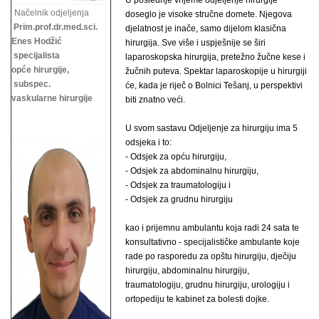
U poslednje vrijeme odjeljenje hirurgije
Načelnik odjeljenja
doseglo je visoke stručne domete. Njegova
Prim.prof.dr.med.sci.
djelatnost je inače, samo dijelom klasična
Enes Hodžić
hirurgija. Sve više i uspješnije se širi
specijalista
laparoskopska hirurgija, pretežno žučne kese i
opće hirurgije,
žučnih puteva. Spektar laparoskopije u hirurgiji
subspec.
će, kada je riječ o Bolnici Tešanj, u perspektivi
vaskularne hirurgije
biti znatno veći.
U svom sastavu Odjeljenje za hirurgiju ima 5
odsjeka i to:
- Odsjek za opću hirurgiju,
- Odsjek za abdominalnu hirurgiju,
- Odsjek za traumatologiju i
- Odsjek za grudnu hirurgiju
kao i prijemnu ambulantu koja radi 24 sata te
konsultativno - specijalističke ambulante koje
rade po rasporedu za opštu hirurgiju, dječiju
hirurgiju, abdominalnu hirurgiju,
traumatologiju, grudnu hirurgiju,
urologiju i
ortopediju te kabinet za bolesti dojke.