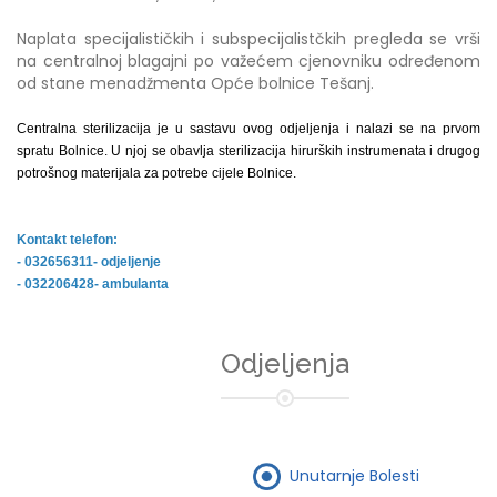
Naplata specijalističkih i subspecijalistčkih pregleda se vrši
na centralnoj blagajni po važećem cjenovniku određenom
od stane menadžmenta Opće bolnice Tešanj.
Centralna sterilizacija je u sastavu ovog odjeljenja i nalazi se na prvom
spratu Bolnice. U njoj se obavlja sterilizacija hirurških instrumenata i drugog
potrošnog materijala za potrebe cijele Bolnice.
Kontakt telefon:
- 032656311- odjeljenje
- 032206428- ambulanta
Odjeljenja
Unutarnje Bolesti