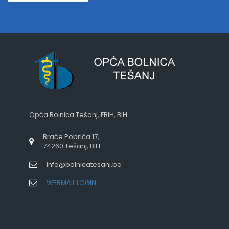
Opća Bolnica Tešanj, FBIH, BIH
Braće Pobrića 17,
74260 Tešanj, BiH
info@bolnicatesanj.ba
WEBMAIL LOGIN