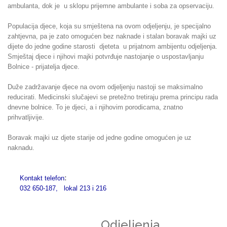
ambulanta, dok je u sklopu prijemne ambulante i soba za opservaciju.
Populacija djece, koja su smještena na ovom odjeljenju, je specijalno
zahtjevna, pa je zato omogućen bez naknade i stalan boravak majki uz
dijete do jedne godine starosti djeteta u prijatnom ambijentu odjeljenja.
Smještaj djece i njihovi majki potvrđuje nastojanje o uspostavljanju
Bolnice - prijatelja djece.
Duže zadržavanje djece na ovom odjeljenju nastoji se maksimalno
reducirati. Medicinski slučajevi se pretežno tretiraju prema principu rada
dnevne bolnice. To je djeci, a i njihovim porodicama, znatno
prihvatljivije.
Boravak majki uz djete starije od jedne godine omogućen je uz
naknadu.
:
Kontakt telefon
032 650-187, lokal 213 i 216
Odjeljenja