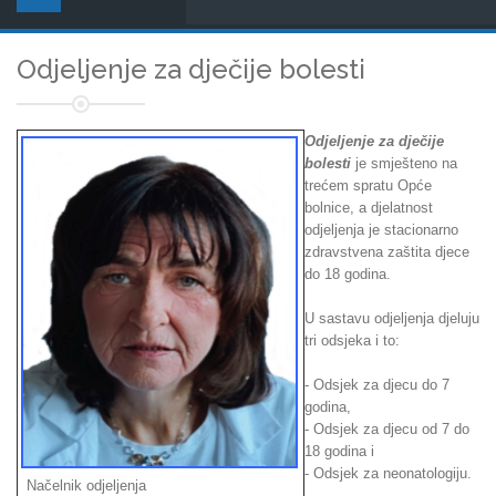
Odjeljenje za dječije bolesti
Odjeljenje za dječije
bolesti
je smješteno na
trećem spratu Opće
bolnice, a djelatnost
odjeljenja je stacionarno
zdravstvena zaštita djece
do 18 godina.
U sastavu odjeljenja djeluju
tri odsjeka i to:
- Odsjek za djecu do 7
godina,
- Odsjek za djecu od 7 do
18 godina i
- Odsjek za neonatologiju.
Načelnik odjeljenja