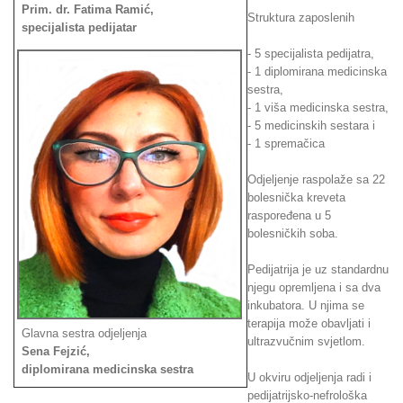
Prim. dr. Fatima Ramić,
Struktura zaposlenih
specijalista pedijatar
- 5 specijalista pedijatra,
- 1 diplomirana medicinska
sestra,
- 1 viša medicinska sestra,
- 5 medicinskih sestara i
- 1 spremačica
Odjeljenje raspolaže sa 22
bolesnička kreveta
raspoređena u 5
bolesničkih soba.
Pedijatrija je uz standardnu
njegu opremljena i sa dva
inkubatora. U njima se
terapija može obavljati i
Glavna sestra odjeljenja
ultrazvučnim svjetlom.
Sena Fejzić,
diplomirana medicinska sestra
U okviru odjeljenja radi i
pedijatrijsko-nefrološka