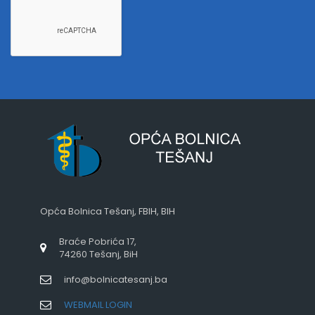
Opća Bolnica Tešanj, FBIH, BIH
Braće Pobrića 17,
74260 Tešanj, BiH
info@bolnicatesanj.ba
WEBMAIL LOGIN