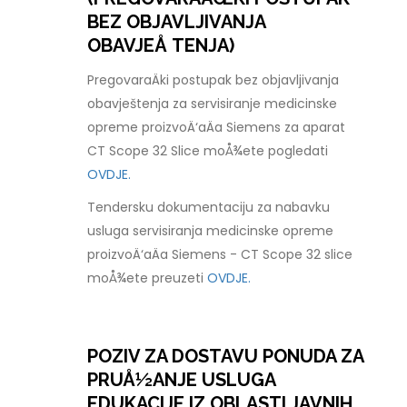
BEZ OBJAVLJIVANJA
OBAVJEÅ TENJA)
PregovaraÄki postupak bez objavljivanja
obavještenja za servisiranje medicinske
opreme proizvoÄ‘aÄa Siemens za aparat
CT Scope 32 Slice moÅ¾ete pogledati
OVDJE.
Tendersku dokumentaciju za nabavku
usluga servisiranja medicinske opreme
proizvoÄ‘aÄa Siemens - CT Scope 32 slice
moÅ¾ete preuzeti
OVDJE.
POZIV ZA DOSTAVU PONUDA ZA
PRUÅ½ANJE USLUGA
EDUKACIJE IZ OBLASTI JAVNIH