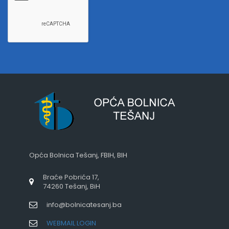
Opća Bolnica Tešanj, FBIH, BIH
Braće Pobrića 17,
74260 Tešanj, BiH
info@bolnicatesanj.ba
WEBMAIL LOGIN