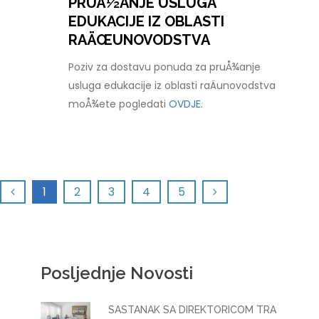
PRUÅ½ANJE USLUGA
EDUKACIJE IZ OBLASTI
RAÄŒUNOVODSTVA
Poziv za dostavu ponuda za pruÅ¾anje
usluga edukacije iz oblasti raÄunovodstva
moÅ¾ete pogledati
OVDJE.
1
2
3
4
5
Posljednje Novosti
SASTANAK SA DIREKTORICOM TRA