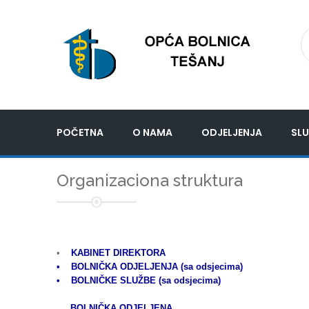
POČETNA
O NAMA
ODJELJENJA
SLU
Organizaciona struktura
•
KABINET DIREKTORA
• BOLNIČKA ODJELJENJA (sa odsjecima)
• BOLNIČKE SLUŽBE (sa odsjecima)
BOLNIČKA ODJELJENA