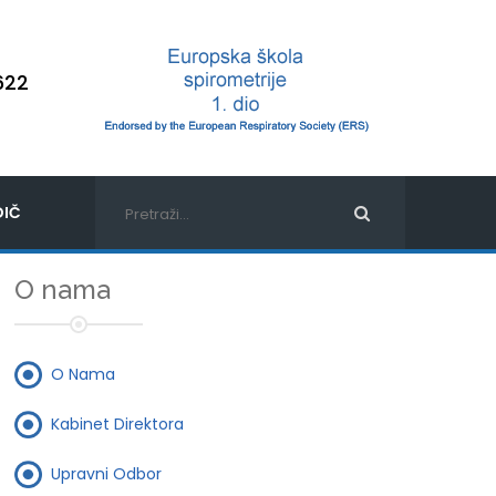
622
IČ
O nama
O Nama
Kabinet Direktora
Upravni Odbor