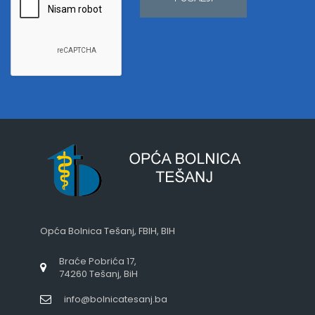
Opća Bolnica Tešanj, FBIH, BIH
Braće Pobrića 17,
74260 Tešanj, BiH
info@bolnicatesanj.ba