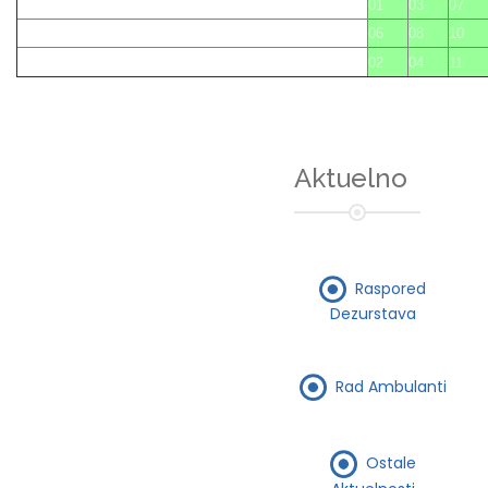
01
03
07
06
08
10
02
04
11
Aktuelno
Raspored
Dezurstava
Rad Ambulanti
Ostale