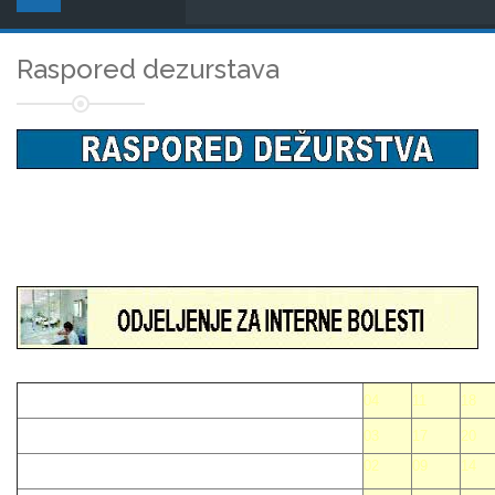
Raspored dezurstava
04
11
18
03
17
20
02
09
14