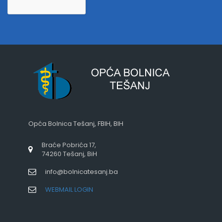
Opća Bolnica Tešanj, FBIH, BIH
Braće Pobrića 17,
74260 Tešanj, BiH
info@bolnicatesanj.ba
WEBMAIL LOGIN