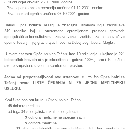
- Plućni odjel otvoren 25.01.2000. godine
- Prva laparoskopska operacija uraðena 01.12.2001. godine
- Prva ehokardiografija uraðena 06.10.2001. godine
Danas Opća bolnica Tešanj je značajna ustanova koja zapošljava
249
radnika koji u suvremeno opremljenom prostoru sprovode
specijalističko-konsultativnu zdravstvenu zaštitu za stanovništvo
općine Tešanj i njoj gravitirajućih općina Doboj Jug, Usora, Maglaj.
U svom sastavu Opća bolnica Tešanj ima 10 odjeljenja u kojima je 221
bolesničkih kreveta čija je iskorištenost gotovo 100%, kao i 10 službi i
sve to smješteno u veoma komfornom prostoru.
Jedna od prepoznatljivosti ove ustanove je i ta što Opća bolnica
Tešanj nema LISTE ČEKANJA NI ZA JEDNU MEDICINSKU
USLUGU.
Kvalifikaciona struktura u Općoj bolnici Tešanj:
-
48
doktora medicine,
od toga
34
specijalista raznih specijalnosti,
9
doktora medicine na specijalizaciji
5
doktora medicine
-
23
dipl. medicinskih sestara-tehničara, dipl. ing. medicinske