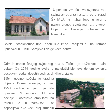
U periodu izmeðu dva svjetska rata
stalna ambulanta nalazila se u zgradi
ŠPITALJ, u mahali Tepe, u kojoj je
nakon drugog svjetskog rata otvoren
Odjel za liječenje tuberkuloznih
bolesnika.
Bolnicu stacionarnog tipa Tešanj nije imao. Pacijenti su na tretman
upućivani u Tuzlu, Sarajevo i druge veće centre.
Odmah nakon Drugog svjetskog rata u Tešnju je službovao stalni
doktor. Od 1944. godine ovdje je na službi bio, sve do umirovljenja
početkom sedamdesetih godina, dr Nikola Ljahov.
1954. godine počela je gradnja
objekta Doma zdravlja, a već
1958. godine u njemu je bilo
uposleno 40 radnika. Od tada
počinje i otvaranje ambulanti na
terenu, a u zdravstvu se
zapošljava sve veći broj stručnih