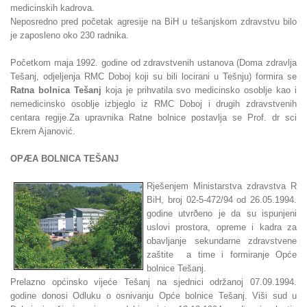
medicinskih kadrova.
Neposredno pred početak agresije na BiH u tešanjskom zdravstvu bilo
je zaposleno oko 230 radnika.
Početkom maja 1992. godine od zdravstvenih ustanova (Doma zdravlja
Tešanj, odjeljenja RMC Doboj koji su bili locirani u Tešnju) formira se
Ratna bolnica Tešanj
koja je prihvatila svo medicinsko osoblje kao i
nemedicinsko osoblje izbjeglo iz RMC Doboj i drugih zdravstvenih
centara regije.Za upravnika Ratne bolnice postavlja se Prof. dr sci
Ekrem Ajanović.
OPÆA BOLNICA TEŠANJ
Rješenjem Ministarstva zdravstva R
BiH, broj 02-5-472/94 od 26.05.1994.
godine utvrðeno je da su ispunjeni
uslovi prostora, opreme i kadra za
obavljanje sekundarne zdravstvene
zaštite a time i formiranje Opće
bolnice Tešanj.
Prelazno općinsko vijeće Tešanj na sjednici održanoj 07.09.1994.
godine donosi Odluku o osnivanju Opće bolnice Tešanj. Viši sud u