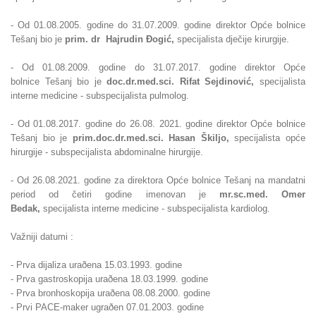
- Od 01.08.2005. godine do 31.07.2009. godine direktor Opće bolnice
Tešanj bio je
prim. dr Hajrudin
Ðogić,
specijalista dječije kirurgije.
- Od
01.08.2009. godine do 31.07.2017. godine direktor Opće
bolnice
Tešanj bio je
doc.dr.med.sci. Rifat Sejdinović,
specijalista
interne medicine - subspecijalista pulmolog.
- Od 01.08.2017. godine do 26.08. 2021. godine direktor Opće bolnice
Tešanj bio
je
prim.
doc.dr.med.sci. Hasan Škiljo,
specijalista opće
hirurgije - subspecijalista abdominalne hirurgije.
- Od 26.08.2021. godine za direktora Opće bolnice Tešanj na mandatni
period od četiri godine imenovan je
mr.sc.med. Omer
Bedak,
specijalista interne medicine - subspecijalista kardiolog.
Važniji datumi :
- Prva dijaliza uraðena 15.03.1993. godine
- Prva gastroskopija uraðena 18.03.1999. godine
- Prva bronhoskopija uraðena 08.08.2000. godine
- Prvi PACE-maker ugraðen 07.01.2003. godine