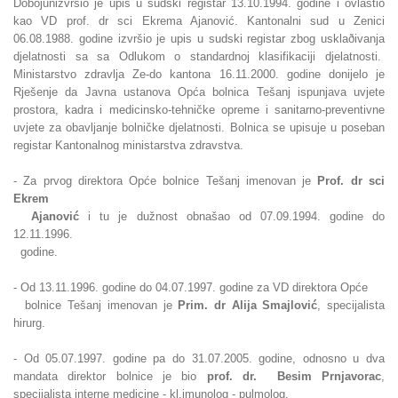
Dobojunizvršio je upis u sudski registar 13.10.1994. godine i ovlastio
kao VD prof. dr sci Ekrema Ajanović. Kantonalni sud u Zenici
06.08.1988. godine izvršio je upis u sudski registar zbog usklaðivanja
djelatnosti sa sa Odlukom o standardnoj klasifikaciji djelatnosti.
Ministarstvo zdravlja Ze-do kantona 16.11.2000. godine donijelo je
Rješenje da Javna ustanova Opća bolnica Tešanj ispunjava uvjete
prostora, kadra i medicinsko-tehničke opreme i sanitarno-preventivne
uvjete za obavljanje bolničke djelatnosti. Bolnica se upisuje u poseban
registar Kantonalnog ministarstva zdravstva.
- Za prvog direktora Opće bolnice Tešanj imenovan je
Prof. dr sci
Ekrem
Ajanović
i tu je dužnost obnašao od 07.09.1994. godine do
12.11.1996.
godine.
- Od 13.11.1996. godine do 04.07.1997. godine za VD direktora Opće
bolnice Tešanj imenovan je
Prim. dr Alija Smajlović
, specijalista
hirurg.
- Od 05.07.1997. godine pa do 31.07.2005. godine, odnosno u dva
mandata
direktor bolnice je bio
prof. dr. Besim Prnjavorac
,
specijalista interne medicine - kl.imunolog - pulmolog.