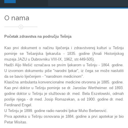
O nama
Početak zdravstva na području Tešnja
Kao prvi dokument o načinu liječenja i zdravstvenoj kulturi u Tešnju
pominje se Tešanjska ljekaruša - 1835. godine (Anali Historijskog
muzeja JAZU u Dubrovniku VIII-IX, 1962, str.449-505).
Hadži Aljo Mešić označava se prvim ljekarom u Tešnju - 1864. godine.
U izvornom dokumentu piše "narodni ljekar", iz čega se može naslutiti
da se bavio liječenjem - "narodnom medicinom".
Klasična ambulanta konvencionalne medicine otvorena je 1885. godine.
Kao prvi doktor u Tešnju pominje se dr. Jaroslav Wertheimer. od 1893.
godine doktor u Tešnju je službovao dr. med. Bela Eszelowski, odmah
poslije njega - dr med. Josip Romazekan, a od 1900. godine dr. med.
Ferdinand Engel.
U Tešnju je 1899. godine radio narodni ljekar Muho Berberović.
Prva apoteka u Tešnju osnovana je 1884. godine a prvi apotekar je bio
Petar Misitas.