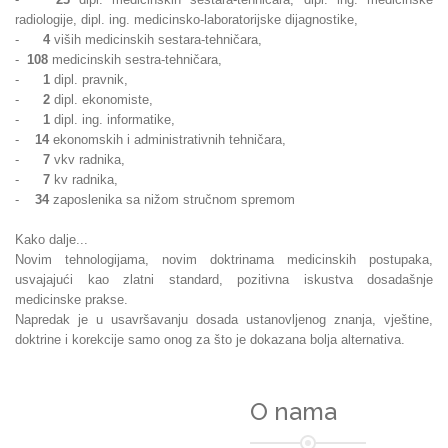
radiologije, dipl. ing. medicinsko-laboratorijske dijagnostike,
-
4
viših medicinskih sestara-tehničara,
-
108
medicinskih sestra-tehničara,
-
1
dipl. pravnik,
-
2
dipl. ekonomiste,
-
1
dipl. ing. informatike,
-
14
ekonomskih i administrativnih tehničara,
-
7
vkv radnika,
-
7
kv radnika,
-
34
zaposlenika sa nižom stručnom spremom
Kako dalje...
Novim tehnologijama, novim doktrinama medicinskih postupaka,
usvajajući kao zlatni standard, pozitivna iskustva dosadašnje
medicinske prakse.
Napredak je u usavršavanju dosada ustanovljenog znanja, vještine,
doktrine i korekcije samo onog za što je dokazana bolja alternativa.
O nama