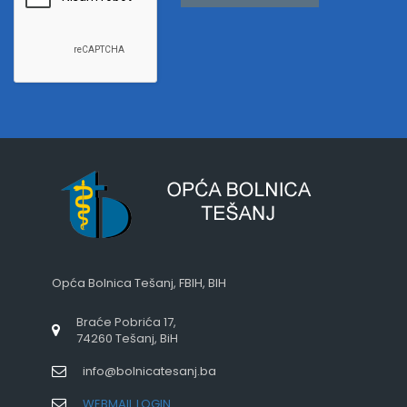
Opća Bolnica Tešanj, FBIH, BIH
Braće Pobrića 17,
74260 Tešanj, BiH
info@bolnicatesanj.ba
WEBMAIL LOGIN