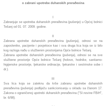
o zabrani upotrebe duhanskih preraðevina
I
Zabranjuje se upotreba duhanskih preraðevina (pušenje) u Općoj bolnici
Tešanj od 01. 07. 2009. godine.
II
Zabrana upotrebe duhanskih preraðevina (pušenja), odnosi se na
zaposlenike, pacijente i posjetioce kao i sva druga lica koja se iz bilo
kog razloga naðu u službenim prostorijama Opće bolnice Tešanj.
Zabrana upotrebe duhanskih preraðevina (pušenja), odnosi se na sve
službene prostorije Opće bolnice Tešanj (holove, hodnike, sanitarno-
higijenske prostorije, ljekarske ordinacije, ljekarske i sestrinske sobe i
dr.).
III
Sva lica koja se zateknu da krše zabranu upotrebe duhanskih
preraðevina (pušenja) podliježu sankcionisanju u skladu sa članom 17.
Zakona o ograničenoj upotrebi duhanskih preraðevina ("Sl.novine FBiH",
br. 6/98).