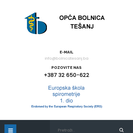
E-MAIL
info@bolnicatesanj.ba
POZOVITE NAS
+387 32 650-622