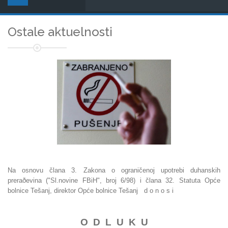
Ostale aktuelnosti
Na osnovu člana 3. Zakona o ograničenoj upotrebi duhanskih
preraðevina ("Sl.novine FBiH", broj 6/98) i člana 32. Statuta Opće
bolnice Tešanj, direktor Opće bolnice Tešanj d o n o s i
O D L U K U