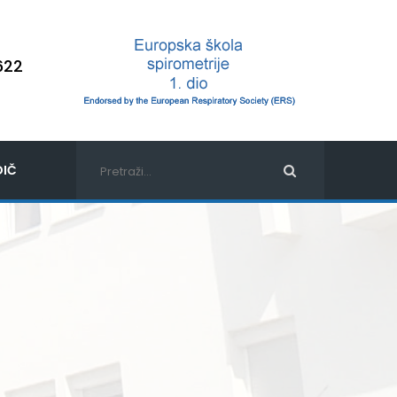
622
IČ