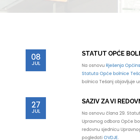
STATUT OPĆE BOL
08
JUL
Na osnovu
Rješenja Općins
Statuta Opće bolnice Tešan
bolnica Tešanj objavljuje 
SAZIV ZA VI REDO
27
JUL
Na osnovu člana 29. Statut
Upravnog odbora Opće boln
redovnu sjednicu Upravnog
pogledati
OVDJE.