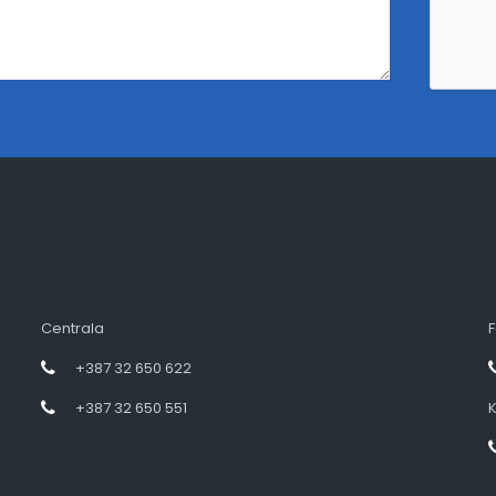
Centrala
F
+387 32 650 622
+387 32 650 551
K