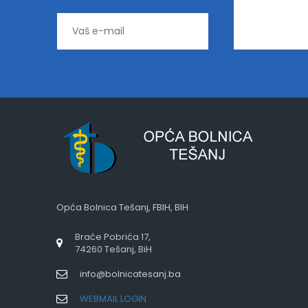
Opća Bolnica Tešanj, FBIH, BIH
Braće Pobrića 17,
74260 Tešanj, BiH
info@bolnicatesanj.ba
WEBMAIL LOGIN