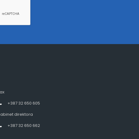
ax
+387 32 650 605
abinet direktora
+387 32 650 662