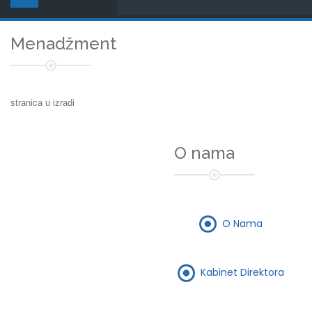
Menadžment
stranica u izradi
O nama
O Nama
Kabinet Direktora