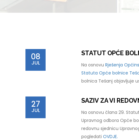
STATUT OPĆE BOL
08
JUL
Na osnovu
Rješenja Općins
Statuta Opće bolnice Tešan
bolnica Tešanj objavljuje 
SAZIV ZA VI REDO
27
JUL
Na osnovu člana 29. Statut
Upravnog odbora Opće boln
redovnu sjednicu Upravnog
pogledati
OVDJE.