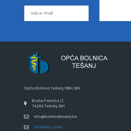
Opća Bolnica Tešanj, FBIH, BIH
Braće Pobrića 17,
74260 Tešanj, BiH
info@bolnicatesanj.ba
WEBMAIL LOGIN