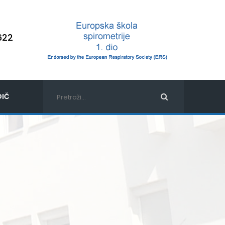
622
IČ