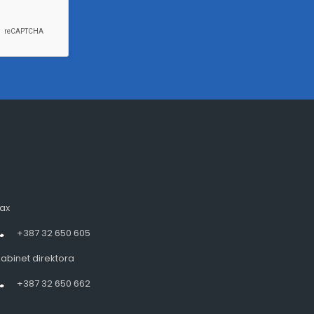
ax
+387 32 650 605
abinet direktora
+387 32 650 662