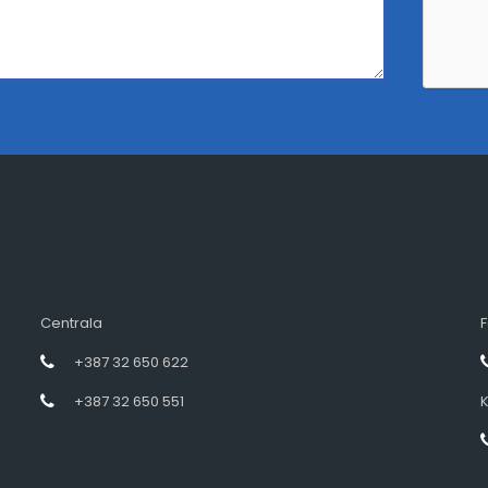
Centrala
F
+387 32 650 622
+387 32 650 551
K