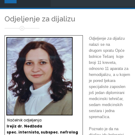
Odjeljenje za dijalizu
Odjeljenje za dijalizu
nalazi se na
drugom spratu Opće
bolnice Tešanj koje
broji 11 kreveta,
odnosno 11 aparata za
hemodijalizu, a u kojem
je pored ljekara
specijaliste zaposlen
još jedan diplomirani
medicinski tehničar,
sedam medicinskih
sestara i jedna
spremačica.
Načelnik odjeljenja
Irejiz dr. Nedžada
Poznato je da na
spec. internista, subspec. nefrolog
dijalizu idu bolesnici