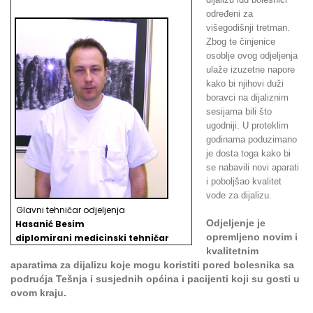
određeni za
višegodišnji tretman.
Zbog te činjenice
osoblje ovog odjeljenja
ulaže izuzetne napore
kako bi njihovi duži
boravci na dijaliznim
sesijama bili što
ugodniji. U proteklim
godinama poduzimano
je dosta toga kako bi
se nabavili novi aparati
i poboljšao kvalitet
vode za dijalizu.
Glavni tehničar odjeljenja
Odjeljenje je
Hasanić Besim
opremljeno novim i
d
iplomirani medicinski tehničar
kvalitetnim
aparatima za dijalizu koje mogu koristiti pored bolesnika sa
podrućja Tešnja i susjednih općina i pacijenti koji su gosti u
ovom kraju.