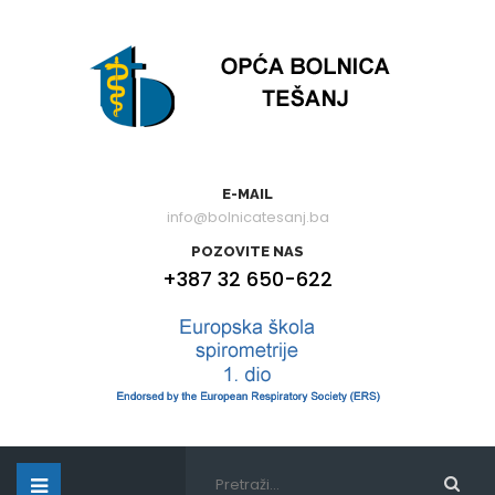
E-MAIL
info@bolnicatesanj.ba
POZOVITE NAS
+387 32 650-622