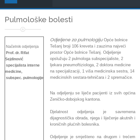
Pulmološke bolesti
Odjeljene za pulmologiju
Opće bolnice
Tešanj broji 106 kreveta i zauzima najveći
Načelnik odjeljenja
prostor Opće bolnice Tešanj. Odjeljenje
Prof. dr. Rifat
opslužuju 2 pulmologa subspecijaliste, 2
Sejdinović
ljekara pneumoftiziologa, 2 doktora medicine
specijalista interne
na specijalizaciji, 1 viša medicinska sestra, 14
medicine,
medicinskih sestara-tehničara i 2 spremačice.
subspec. pulmologije
Na odjeljenju se liječe pacijenti iz svih općina
Zeničko-dobojskog kantona.
Djelatnost odjeljenja je savremena
dijagnostička obrada, njega i liječenje akutnih i
kroničnih plućnih bolesnika.
Odjeljenje je smješteno na drugom i trećem