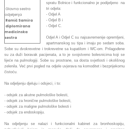
spratu Bolnice i funkcionalno je podijeljeno na
Glavna sestra
tri odjela:
odjeljenja
- Odjel A
Ramić Samira
- Odjel B i
diplomirana
- Odjel C.
medicinska
sestra
Odjel A i Odjel C su najsavremenije opremljeni,
apartmanskog su tipa i imaju po sedam soba.
Sobe su dvokrevetne i trokrevetne sa kupatilom i WC-om. Prilagođene
su za duži boravak pacijenata, a to je svojstveno bolesnicima koji se
lijeće na pulmologiji. Sobe su prostrane, sa dosta svjetlosti i okolišnog
zelenila. Već prvi pogled na odjele uvjerava na komoditet i bezprijekornu
čistoću.
Na odjeljenju djeluju i odsjeci, i to:
- odsjek za akutne pulmološke bolesti,
- odsjek za hronične pulmološke bolesti,
- odsjek za maligne pulmološke bolesti i
- odsjek za endoskopiju.
Na odjeljenju se nalazi i funkcionalni kabinet za bronhoskopiju,