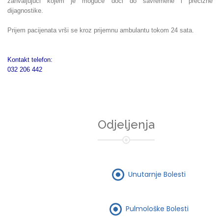
zahvaljujući kojem je moguće doći do savremene i precizne
dijagnostike.
Prijem pacijenata vrši se kroz prijemnu ambulantu tokom 24 sata.
Kontakt telefon:
032 206 442
Odjeljenja
Unutarnje Bolesti
Pulmološke Bolesti