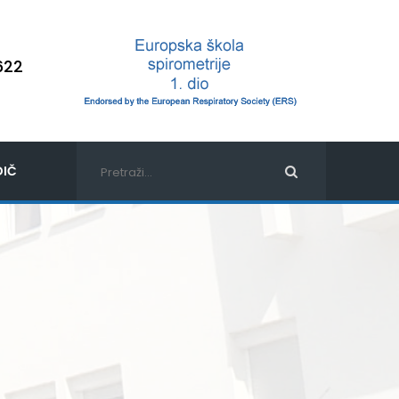
622
IČ