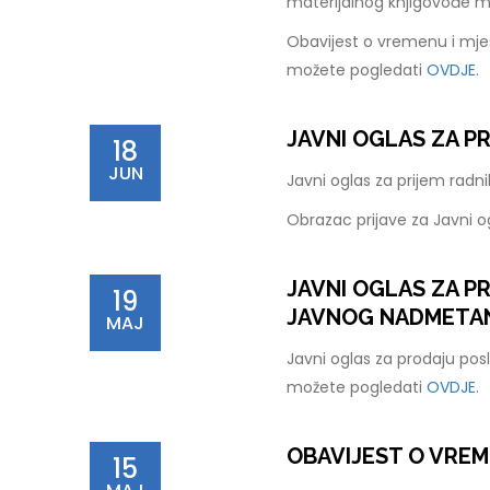
materijalnog knjigovođe 
Obavijest o vremenu i mje
možete pogledati
OVDJE.
JAVNI OGLAS ZA P
18
JUN
Javni oglas za prijem rad
Obrazac prijave za Javni 
JAVNI OGLAS ZA 
19
JAVNOG NADMETANJ
MAJ
Javni oglas za prodaju pos
možete pogledati
OVDJE.
OBAVIJEST O VREM
15