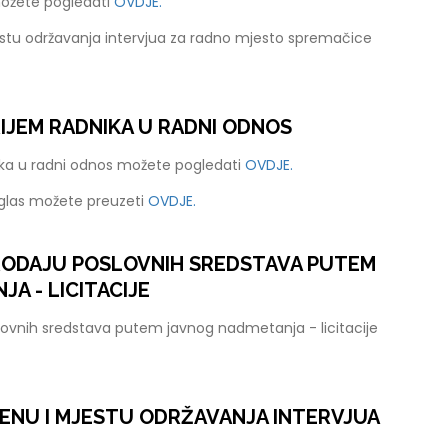
možete pogledati
OVDJE.
stu održavanja intervjua za radno mjesto spremačice
RIJEM RADNIKA U RADNI ODNOS
nika u radni odnos možete pogledati
OVDJE.
oglas možete preuzeti
OVDJE.
PRODAJU POSLOVNIH SREDSTAVA PUTEM
A - LICITACIJE
lovnih sredstava putem javnog nadmetanja - licitacije
ENU I MJESTU ODRŽAVANJA INTERVJUA