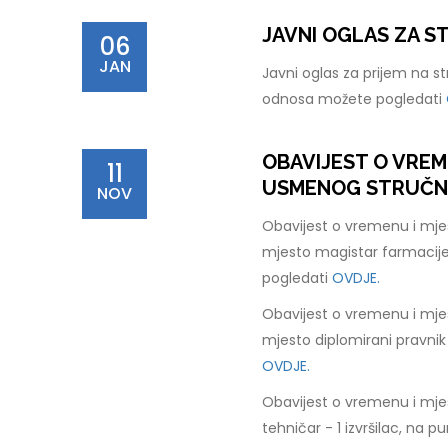
JAVNI OGLAS ZA 
06
JAN
Javni oglas za prijem na s
odnosa možete pogledati
OBAVIJEST O VREM
11
USMENOG STRUČNOG
NOV
Obavijest o vremenu i mje
mjesto magistar farmacije
pogledati
OVDJE.
Obavijest o vremenu i mje
mjesto diplomirani pravnik
OVDJE.
Obavijest o vremenu i mje
tehničar - 1 izvršilac, na