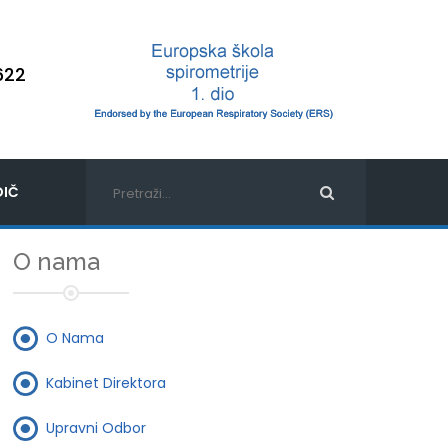
622
IČ
O nama
O Nama
Kabinet Direktora
Upravni Odbor