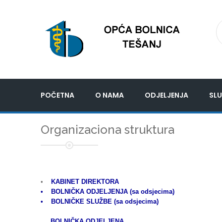
POČETNA
O NAMA
ODJELJENJA
SLU
Organizaciona struktura
•
KABINET DIREKTORA
• BOLNIČKA ODJELJENJA (sa odsjecima)
• BOLNIČKE SLUŽBE (sa odsjecima)
BOLNIČKA ODJELJENA