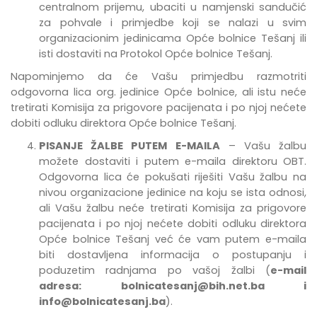
centralnom prijemu, ubaciti u namjenski sandučić
za pohvale i primjedbe
koji se nalazi u svim
organizacionim jedinicama Opće bolnice Tešanj
ili
isti dostaviti na Protokol Opće bolnice Tešanj.
Napominjemo da će Vašu primjedbu razmotriti
odgovorna lica org. jedinice Opće bolnice, ali istu neće
tretirati Komisija za prigovore pacijenata i po njoj nećete
dobiti odluku direktora Opće bolnice Tešanj.
PISANJE ŽALBE PUTEM E-MAILA
– Vašu žalbu
možete dostaviti i putem e-maila direktoru OBT.
Odgovorna lica će pokušati riješiti Vašu žalbu na
nivou organizacione jedinice na koju se ista odnosi,
ali Vašu žalbu neće tretirati Komisija za prigovore
pacijenata i po njoj nećete dobiti odluku direktora
Opće bolnice Tešanj već će vam putem e-maila
biti dostavljena informacija o postupanju i
poduzetim radnjama po vašoj žalbi (
e-mail
adresa:
bolnicatesanj@bih.net.ba
i
info@bolnicatesanj.ba
).