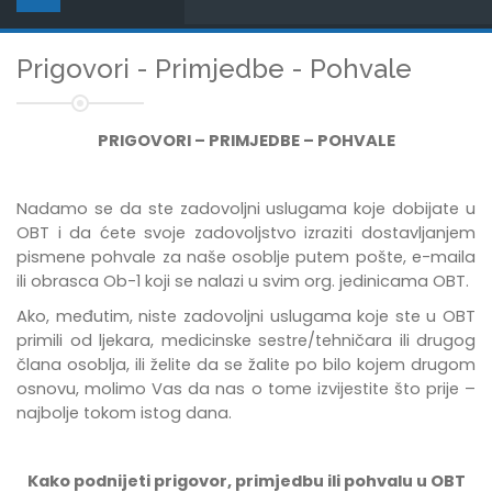
Prigovori - Primjedbe - Pohvale
PRIGOVORI – PRIMJEDBE – POHVALE
Nadamo se da ste zadovoljni uslugama koje dobijate u
OBT i da ćete svoje zadovoljstvo izraziti dostavljanjem
pismene pohvale za naše osoblje putem pošte, e-maila
ili obrasca Ob-1 koji se nalazi u svim org. jedinicama OBT.
Ako, međutim, niste zadovoljni uslugama koje ste u OBT
primili od ljekara, medicinske sestre/tehničara ili drugog
člana osoblja, ili želite da se žalite po bilo kojem drugom
osnovu, molimo Vas da nas o tome izvijestite što prije –
najbolje tokom istog dana.
Kako podnijeti prigovor, primjedbu ili pohvalu u OBT