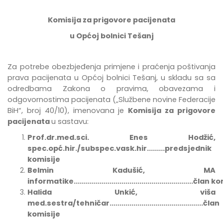
Komisija za prigovore pacijenata
u Općoj bolnici Tešanj
Za potrebe
obezbje
đ
enja
primjene
i
pra
ć
enja
po
š
tivanja
prava
pacijenata
u
Op
ć
oj
bolnici
Te
š
anj
,
u
skladu
sa
sa
odredbama Zakona o pravima, obavezama i
odgovornostima pacijenata
(„Službene novine Federacije
BiH“, broj 40/10),
imenovana
je
Komisija za prigovore
pacijenata
u sastavu:
Prof.dr.med.sci. Enes Hodžić,
spec.opć.hir./subspec.vask.hir.........predsjednik
komisije
Belmin Kadušić, MA
informatike............................................................član
Halida Unkić, viša
med.sestra/tehničar...............................................član
komisije