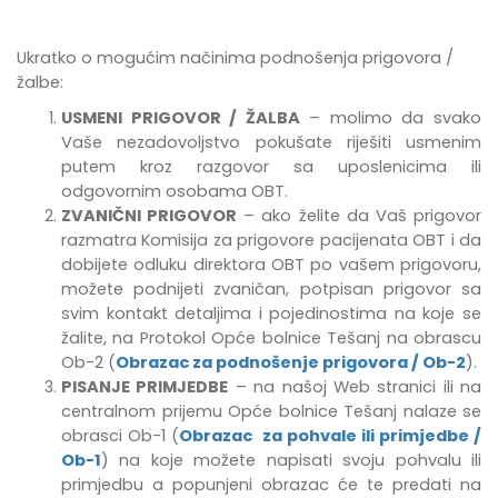
Ukratko o mogućim načinima podnošenja prigovora /
žalbe:
USMENI PRIGOVOR / ŽALBA
– molimo da svako
Vaše nezadovoljstvo pokušate riješiti usmenim
putem kroz razgovor sa uposlenicima ili
odgovornim osobama OBT.
ZVANIČNI PRIGOVOR
– ako želite da Vaš prigovor
razmatra Komisija za prigovore pacijenata OBT i da
dobijete odluku direktora OBT po vašem prigovoru,
možete podnijeti zvaničan, potpisan prigovor sa
svim kontakt detaljima i pojedinostima na koje se
žalite, na Protokol Opće bolnice Tešanj na obrascu
Ob-2 (
Obrazac za podnošenje prigovora / Ob-2
).
PISANJE PRIMJEDBE
–
na našoj Web stranici ili na
centralnom prijemu Opće bolnice Tešanj
nalaze se
obrasci Ob-1 (
Obrazac za pohvale ili primjedbe /
Ob-1
) na koje možete napisati svoju pohvalu ili
primjedbu
a popunjeni obrazac će te predati na