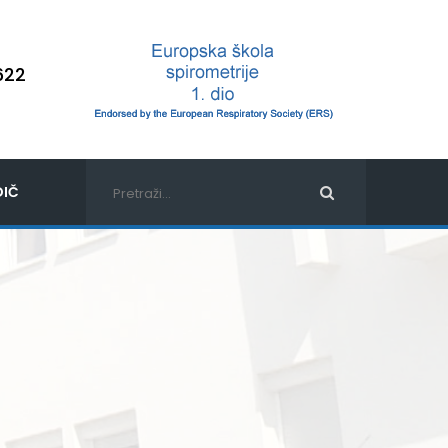
622
IČ