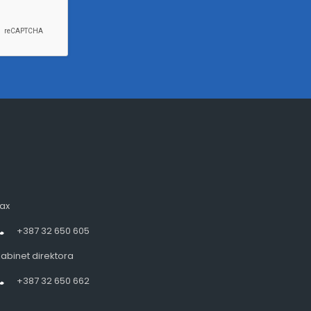
ax
+387 32 650 605
abinet direktora
+387 32 650 662