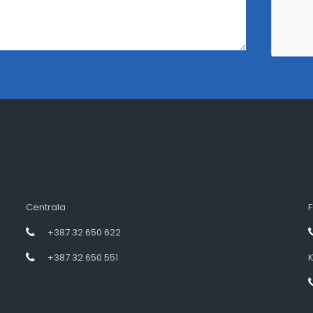
Centrala
F
+387 32 650 622
+387 32 650 551
K