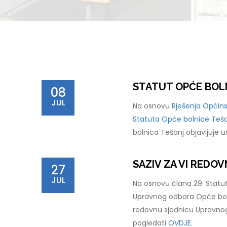
STATUT OPĆE BOL
08
JUL
Na osnovu
Rješenja Općins
Statuta Opće bolnice Tešan
bolnica Tešanj objavljuje 
SAZIV ZA VI REDO
27
JUL
Na osnovu člana 29. Statut
Upravnog odbora Opće boln
redovnu sjednicu Upravnog
pogledati
OVDJE.