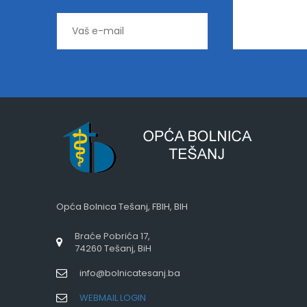
Opća Bolnica Tešanj, FBIH, BIH
Braće Pobrića 17,
74260 Tešanj, BiH
info@bolnicatesanj.ba
WEBMAIL LOGIN