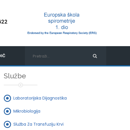
622
IČ
Službe
Laboratorijska Dijagnostika
Mikrobiologija
Služba Za Transfuziju Krvi