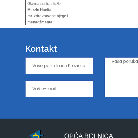
Glavna sestra službe
Merzić Hanifa
mr. zdravstvene njege i
menadžmenta
Kontakt