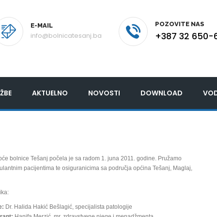
POZOVITE NAS
E-MAIL
+387 32 650-
info@bolnicatesanj.ba
ŽBE
AKTUELNO
NOVOSTI
DOWNLOAD
VOD
pće bolnice Tešanj počela je sa radom 1. juna 2011. godine. Pružamo
ulantnim pacijentima te osiguranicima sa područja općina Tešanj, Maglaj,
ika:
e:
Dr. Halida Hakić Bešlagić, specijalista patologije
rant:
Hanifa Merzić, mr. zdravstvene njege i menadžmenta