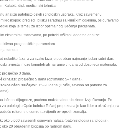
n Kalabić, dipl. medicinski tehničar
nu analizu patohistoloških i citoloških uzoraka. Kroz savremenu
 mikroskopski pregled i blisku saradnju sa kliničkim odjelima, osiguravamo
ostiku koja je temelj za izbor optimalnog liječenja pacijenata.
im eksternim ustanovama, po potrebi vršimo i dodatne analize:
diktivno-prognostičkih parametara
anja tumora
od nekoliko faza, a za svaku fazu je potreban najmanje jedan radni dan.
oški izvještaj može kompletirati najranije tri dana od dospijeća materijala.
:
prosječno 3 dana.
ški nalazi:
prosječno 5 dana (optimalno 5–7 dana).
isokosloženi slučajevi:
15–20 dana (ili više, zavisno od potrebe za
zama).
utna tačnost dijagnoze, praćena maksimalnom brzinom izvještavanja. Po
a za patologiju Opće bolnice Tešanj prepoznata je kao lider u okruženju, sa
vodeće referentne centre razvijenih evropskih zemalja.
k:
oko 5.000 završenih osnovnih nalaza (patohistologija i citologija).
:
oko 20 obrađenih biopsija po radnom danu.