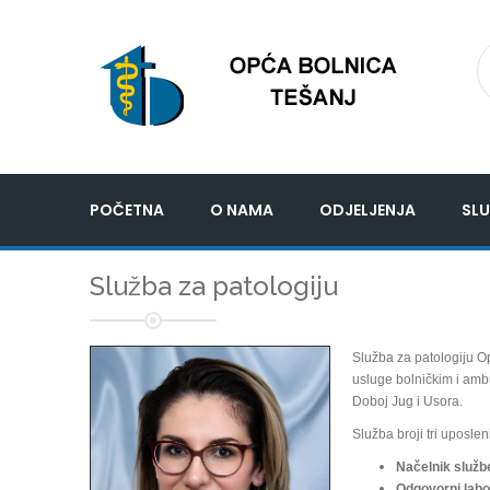
POČETNA
O NAMA
ODJELJENJA
SLU
Služba za patologiju
Služba za patologiju O
usluge bolničkim i amb
Doboj Jug i Usora.
Služba broji tri uposlen
Načelnik služb
Odgovorni labo