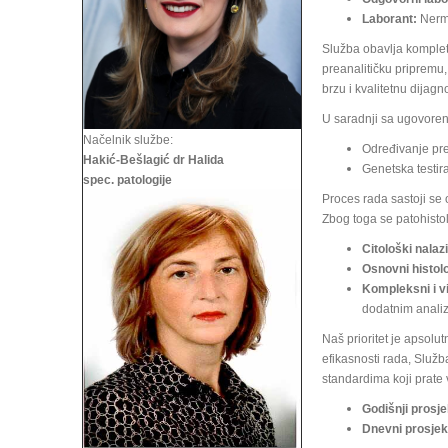
Laborant:
Nermi
Služba obavlja komplet
preanalitičku pripremu,
brzu i kvalitetnu dijagn
U saradnji sa ugovoren
Načelnik službe:
Određivanje pre
Hakić-Bešlagić dr Halida
Genetska testir
spec. patologije
Proces rada sastoji se 
Zbog toga se patohistol
Citološki nalazi
Osnovni histolo
Kompleksni i v
dodatnim anali
Naš prioritet je apsol
efikasnosti rada, Služb
standardima koji prate 
Godišnji prosje
Dnevni prosjek