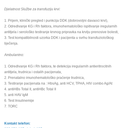
Djelatnost Službe za transfuziju krvi:
1. Prijem, klinički pregled i punkcija DDK (dobrovoljni davaoci krvi),
2. Određivanje KG i Rh faktora, imunohematološko ispitivanje iregularnih
antitjela i serološko testiranje krvnog pripravka na krvlju prenosive bolesti,
3. Test kompatibilnosti uzorka DDK i pacijenta u svrhu transfuziološkog
liječenja.
Ambulantno:
1. Određivanje KG i Rh faktora, te detekcija iregularnih antieritrocitnih
antitjela, trudnica i ostalih pacijenata,
2. Prenatalno imunohematološko praćenje trudnica,
3. Testiranje pacijenata na : HbsAg, anti HCV, TPHA, HIV combo Ag/At
4. antiHBs Total II, antiHBc Total II
5. anti HAV IgM
6. Test Insulinemije
7. TORC
Kontakt telefon: