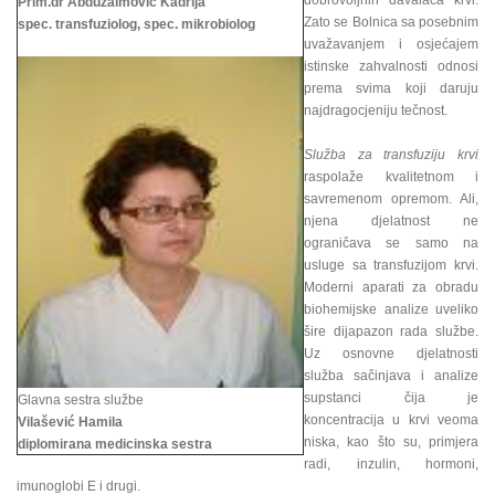
dobrovoljnih davalaca krvi.
Prim.dr Abduzaimović Kadrija
Zato se Bolnica sa posebnim
spec. transfuziolog, spec. mikrobiolog
uvažavanjem i osjećajem
istinske zahvalnosti odnosi
prema svima koji daruju
najdragocjeniju tečnost.
Služba za transfuziju krvi
raspolaže kvalitetnom i
savremenom opremom. Ali,
njena djelatnost ne
ograničava se samo na
usluge sa transfuzijom krvi.
Moderni aparati za obradu
biohemijske analize uveliko
šire dijapazon rada službe.
Uz osnovne djelatnosti
služba sačinjava i analize
supstanci čija je
Glavna sestra službe
koncentracija u krvi veoma
Vilašević Hamila
niska, kao što su, primjera
diplomirana medicinska sestra
radi, inzulin, hormoni,
imunoglobi E i drugi.