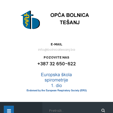
E-MAIL
info@bolnicatesanj.ba
POZOVITE NAS
+387 32 650-622