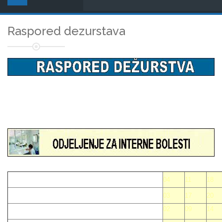
Raspored dezurstava
04
11
18
03
17
20
02
09
14