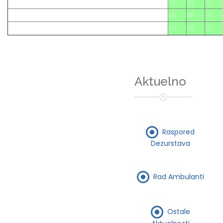
01
03
07
06
08
10
02
04
11
Aktuelno
Raspored
Dezurstava
Rad Ambulanti
Ostale