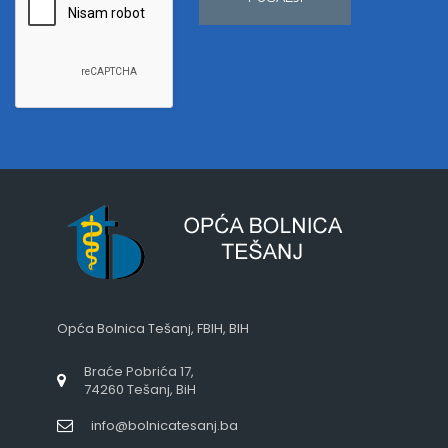
Opća Bolnica Tešanj, FBIH, BIH
Braće Pobrića 17,
74260 Tešanj, BiH
info@bolnicatesanj.ba