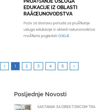
PRUÅ½ANJE USLUGA
EDUKACIJE IZ OBLASTI
RAÄŒUNOVODSTVA
Poziv za dostavu ponuda za pruÅ¾anje
usluga edukacije iz oblasti raÄunovodstva
moÅ¾ete pogledati
OVDJE.
1
2
3
4
5
Posljednje Novosti
SASTANAK SA DIREKTORICOM TRA