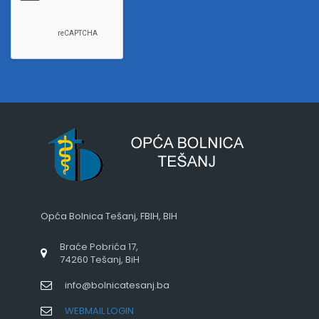
Opća Bolnica Tešanj, FBIH, BIH
Braće Pobrića 17,
74260 Tešanj, BiH
info@bolnicatesanj.ba
WEBMAIL LOGIN