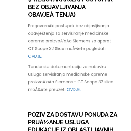
BEZ OBJAVLJIVANJA
OBAVJEÅ TENJA)
PregovaraÄki postupak bez objavljivanja
obavještenja za servisiranje medicinske
opreme proizvoÄ‘aÄa Siemens za aparat
CT Scope 32 Slice moÅ¾ete pogledati
OVDJE.
Tendersku dokumentaciju za nabavku
usluga servisiranja medicinske opreme
proizvoÄ‘aÄa Siemens - CT Scope 32 slice
moÅ¾ete preuzeti
OVDJE.
POZIV ZA DOSTAVU PONUDA ZA
PRUÅ½ANJE USLUGA
EDUKACIJE IZ OBLASTI JAVNIH