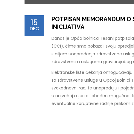
POTPISAN MEMORANDUM O S
15
INICIJATIVA
DEC
Danas je Opća bolnica Tešanj potpisala
(CCI), čime smo pokazali svoju opredjel
s ciljem unapređenja zdravstvene usluge
zdravstvenim uslugama gravitirajućeg 
Elektronske liste čekanja omogućavaju p
za zdravstvene usluge u Općoj Bolnici 
svakodnevni rad, te unapređuju i pojed
u najvećoj mjeri oslobođen mogućnosti
eventualne koruptivne radnje prilikom z