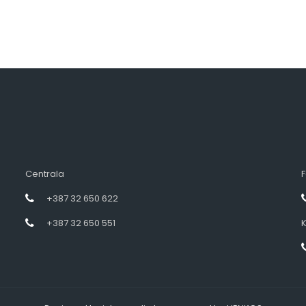
Centrala
F
+387 32 650 622
+387 32 650 551
K