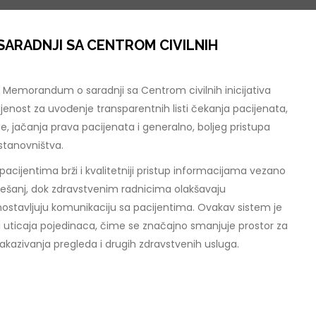
ARADNJI SA CENTROM CIVILNIH
 Memorandum o saradnji sa Centrom civilnih inicijativa
jenost za uvođenje transparentnih listi čekanja pacijenata,
, jačanja prava pacijenata i generalno, boljeg pristupa
stanovništva.
acijentima brži i kvalitetniji pristup informacijama vezano
Tešanj, dok zdravstvenim radnicima olakšavaju
nostavljuju komunikaciju sa pacijentima. Ovakav sistem je
 uticaja pojedinaca, čime se značajno smanjuje prostor za
akazivanja pregleda i drugih zdravstvenih usluga.