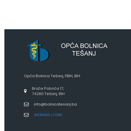
Opća Bolnica Tešanj, FBIH, BIH
Braće Pobrića 17,
74260 Tešanj, BiH
info@bolnicatesanj.ba
WEBMAIL LOGIN