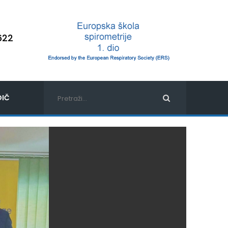
622
IČ