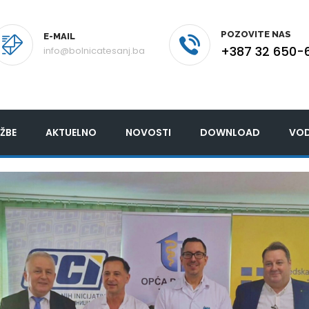
POZOVITE NAS
E-MAIL
+387 32 650-
info@bolnicatesanj.ba
ŽBE
AKTUELNO
NOVOSTI
DOWNLOAD
VOD